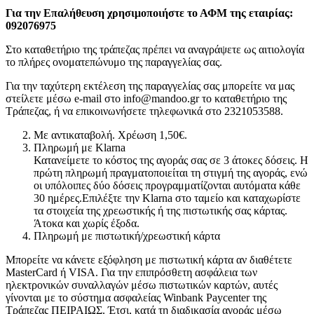
Για την Επαλήθευση χρησιμοποιήστε το ΑΦΜ της εταιρίας:
092076975
Στο καταθετήριο της τράπεζας πρέπει να αναγράψετε ως αιτιολογία
το πλήρες ονοματεπώνυμο της παραγγελίας σας.
Για την ταχύτερη εκτέλεση της παραγγελίας σας μπορείτε να μας
στείλετε μέσω e-mail στο info@mandoo.gr τo καταθετήριο της
Τράπεζας, ή να επικοινωνήσετε τηλεφωνικά στο 2321053588.
Με αντικαταβολή. Χρέωση 1,50€.
Πληρωμή με Klarna
Κατανείμετε το κόστος της αγοράς σας σε 3 άτοκες δόσεις. Η
πρώτη πληρωμή πραγματοποιείται τη στιγμή της αγοράς, ενώ
οι υπόλοιπες δύο δόσεις προγραμματίζονται αυτόματα κάθε
30 ημέρες.Επιλέξτε την Klarna στο ταμείο και καταχωρίστε
τα στοιχεία της χρεωστικής ή της πιστωτικής σας κάρτας.
Άτοκα και χωρίς έξοδα.
Πληρωμή με πιστωτική/χρεωστική κάρτα
Μπορείτε να κάνετε εξόφληση με πιστωτική κάρτα αν διαθέτετε
MasterCard ή VISA. Για την επιπρόσθετη ασφάλεια των
ηλεκτρονικών συναλλαγών μέσω πιστωτικών καρτών, αυτές
γίνονται με το σύστημα ασφαλείας Winbank Paycenter της
Τράπεζας ΠΕΙΡΑΙΩΣ. Έτσι, κατά τη διαδικασία αγοράς μέσω