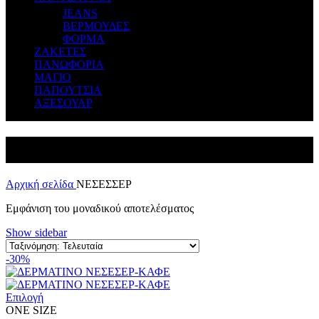
JEANS
ΒΕΡΜΟΥΔΕΣ
ΦΟΡΜΑ
ΖΑΚΕΤΕΣ
ΠΑΝΩΦΟΡΙΑ
ΜΑΓΙΟ
ΠΑΠΟΥΤΣΙΑ
ΑΞΕΣΟΥΑΡ
ΝΕΣΕΣΣΕΡ
Αρχική σελίδα
ΝΕΣΕΣΣΕΡ
Εμφάνιση του μοναδικού αποτελέσματος
Show sidebar
-30%
Επιλογή
ONE SIZE