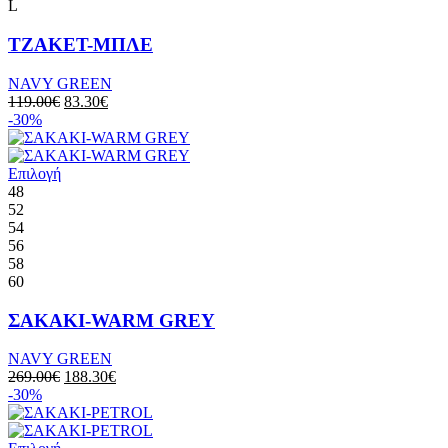
L
ΤΖΑΚΕΤ-ΜΠΛΕ
NAVY GREEN
119.00
€
83.30
€
-30%
Επιλογή
48
52
54
56
58
60
ΣΑΚΑΚΙ-WARM GREY
NAVY GREEN
269.00
€
188.30
€
-30%