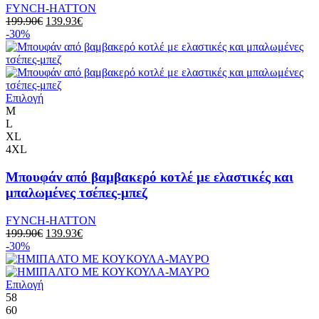
FYNCH-HATTON
199.90
€
139.93
€
-30%
Επιλογή
M
L
XL
4XL
Μπουφάν από βαμβακερό κοτλέ με ελαστικές και
μπαλωμένες τσέπες-μπεζ
FYNCH-HATTON
199.90
€
139.93
€
-30%
Επιλογή
58
60