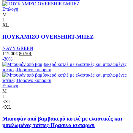
Επιλογή
M
L
XL
ΠΟΥΚΑΜΙΣΟ OVERSHIRT-ΜΠΕΖ
NAVY GREEN
115.00
€
80.50
€
-30%
Επιλογή
M
L
3XL
4XL
Μπουφάν από βαμβακερό κοτλέ με ελαστικές και
μπαλωμένες τσέπες-Πρασινο κυπαρισι