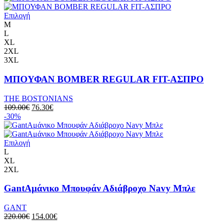
Επιλογή
M
L
XL
2XL
3XL
ΜΠΟΥΦΑΝ BOMBER REGULAR FIT-ΑΣΠΡΟ
THE BOSTONIANS
109.00
€
76.30
€
-30%
Επιλογή
L
XL
2XL
GantΑμάνικο Μπουφάν Αδιάβροχο Navy Μπλε
GANT
220.00
€
154.00
€