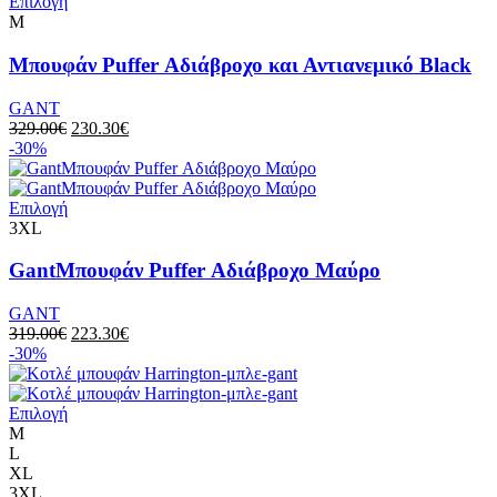
Επιλογή
M
Μπουφάν Puffer Αδιάβροχο και Αντιανεμικό Black
GANT
329.00
€
230.30
€
-30%
Επιλογή
3XL
GantΜπουφάν Puffer Αδιάβροχο Μαύρο
GANT
319.00
€
223.30
€
-30%
Επιλογή
M
L
XL
3XL