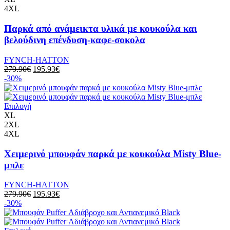
4XL
Παρκά από ανάμεικτα υλικά με κουκούλα και
βελούδινη επένδυση-καφε-σοκολα
FYNCH-HATTON
279.90
€
195.93
€
-30%
Επιλογή
XL
2XL
4XL
Χειμερινό μπουφάν παρκά με κουκούλα Misty Blue-
μπλε
FYNCH-HATTON
279.90
€
195.93
€
-30%