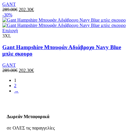
GANT
289.00
€
202.30
€
-30%
Επιλογή
3XL
Gant Hampshire Μπουφάν Αδιάβροχο Navy Blue
μπλε σκουρο
GANT
289.00
€
202.30
€
1
2
→
Δωρεάν Μεταφορικά
σε ΟΛΕΣ τις παραγγελίες