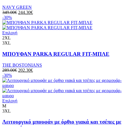
NAVY GREEN
349.00
€
244.30
€
-30%
Επιλογή
2XL
3XL
MΠΟΥΦΑΝ PARKA REGULAR FIT-ΜΠΛΕ
THE BOSTONIANS
289.00
€
202.30
€
-30%
Επιλογή
M
3XL
Λειτουργικό μπουφάν με όρθιο γιακά και τσέπες με