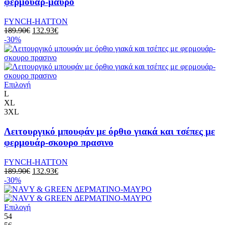
φερμουάρ-μαυρο
FYNCH-HATTON
189.90
€
132.93
€
-30%
Επιλογή
L
XL
3XL
Λειτουργικό μπουφάν με όρθιο γιακά και τσέπες με
φερμουάρ-σκουρο πρασινο
FYNCH-HATTON
189.90
€
132.93
€
-30%
Επιλογή
54