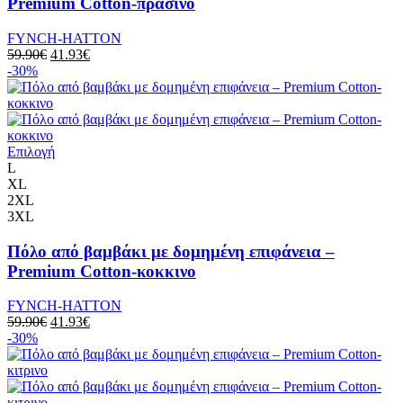
Premium Cotton-πρασινο
FYNCH-HATTON
59.90
€
41.93
€
-30%
Επιλογή
L
XL
2XL
3XL
Πόλο από βαμβάκι με δομημένη επιφάνεια –
Premium Cotton-κοκκινο
FYNCH-HATTON
59.90
€
41.93
€
-30%