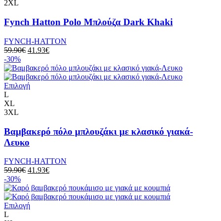
2XL
Fynch Hatton Polo Μπλούζα Dark Khaki
FYNCH-HATTON
59.90
€
41.93
€
-30%
Επιλογή
L
XL
3XL
Βαμβακερό πόλο μπλουζάκι με κλασικό γιακά-
Λευκο
FYNCH-HATTON
59.90
€
41.93
€
-30%
Επιλογή
L