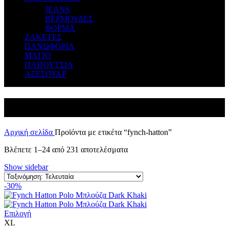
JEANS
ΒΕΡΜΟΥΔΕΣ
ΦΟΡΜΑ
ΖΑΚΕΤΕΣ
ΠΑΝΩΦΟΡΙΑ
ΜΑΓΙΟ
ΠΑΠΟΥΤΣΙΑ
ΑΞΕΣΟΥΑΡ
fynch-hatton
Αρχική σελίδα
Προϊόντα με ετικέτα “fynch-hatton”
Βλέπετε 1–24 από 231 αποτελέσματα
Show sidebar
-30%
Επιλογή
XL