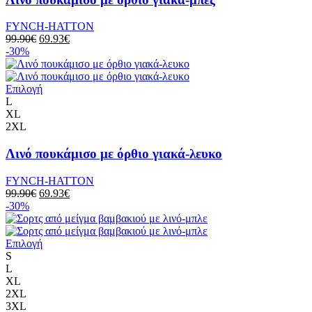
FYNCH-HATTON
99.90
€
69.93
€
-30%
Επιλογή
L
XL
2XL
Λινό πουκάμισο με όρθιο γιακά-λευκο
FYNCH-HATTON
99.90
€
69.93
€
-30%
Επιλογή
S
L
XL
2XL
3XL