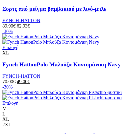
Σορτς από μείγμα βαμβακιού με λινό-μπλε
FYNCH-HATTON
89.90
€
62.93
€
-30%
Επιλογή
XL
Fynch HattonPolo Μπλούζα Κοντομάνικη Navy
FYNCH-HATTON
70.00
€
49.00
€
-30%
Επιλογή
M
L
XL
2XL