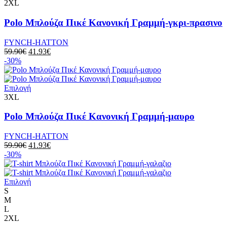
2XL
Polo Μπλούζα Πικέ Κανονική Γραμμή-γκρι-πρασινο
FYNCH-HATTON
59.90
€
41.93
€
-30%
Επιλογή
3XL
Polo Μπλούζα Πικέ Κανονική Γραμμή-μαυρο
FYNCH-HATTON
59.90
€
41.93
€
-30%
Επιλογή
S
M
L
2XL