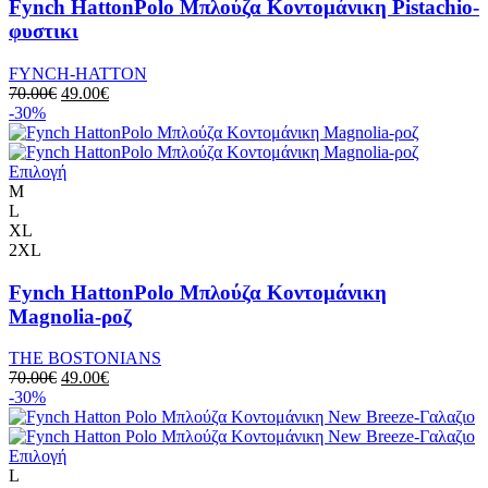
Fynch HattonPolo Μπλούζα Κοντομάνικη Pistachio-
φυστικι
FYNCH-HATTON
70.00
€
49.00
€
-30%
Επιλογή
M
L
XL
2XL
Fynch HattonPolo Μπλούζα Κοντομάνικη
Magnolia-ροζ
THE BOSTONIANS
70.00
€
49.00
€
-30%
Επιλογή
L