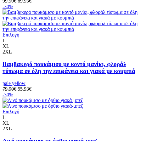
99.90
€
69.93
€
-30%
Επιλογή
L
XL
2XL
Βαμβακερό πουκάμισο με κοντό μανίκι, φλοράλ
τύπωμα σε όλη την επιφάνεια και γιακά με κουμπιά
pale yellow
79.90
€
55.93
€
-30%
Επιλογή
L
XL
2XL
Λινό πουκάμισο με όρθιο γιακά-μπεζ