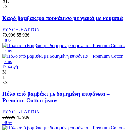
XL
2XL
Καρό βαμβακερό πουκάμισο με γιακά με κουμπιά
FYNCH-HATTON
79.90
€
55.93
€
-30%
Επιλογή
M
L
3XL
Πόλο από βαμβάκι με δομημένη επιφάνεια –
Premium Cotton-jeans
FYNCH-HATTON
59.90
€
41.93
€
-30%