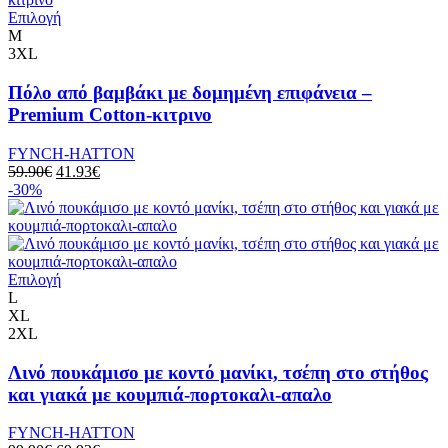
Επιλογή
M
3XL
Πόλο από βαμβάκι με δομημένη επιφάνεια –
Premium Cotton-κιτρινο
FYNCH-HATTON
59.90
€
41.93
€
-30%
Επιλογή
L
XL
2XL
Λινό πουκάμισο με κοντό μανίκι, τσέπη στο στήθος
και γιακά με κουμπιά-πορτοκαλι-απαλο
FYNCH-HATTON