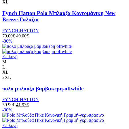
XL
Fynch Hatton Polo Μπλούζα Κοντομάνικη New
Breeze-Γαλαζιο
FYNCH-HATTON
70.00
€
49.00
€
-30%
Επιλογή
M
L
XL
2XL
πολο μπλουζα βαμβακερη-offwhite
FYNCH-HATTON
59.90
€
41.93
€
-30%
Επιλογή