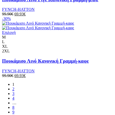
FYNCH-HATTON
99.90
€
69.93
€
-30%
Επιλογή
M
L
XL
2XL
Πουκάμισο Λινό Κανονική Γραμμή-καφε
FYNCH-HATTON
99.90
€
69.93
€
1
2
3
4
…
8
9