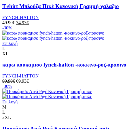
T-shirt Μπλούζα Πικέ Κανονική Γραμμή-γαλαζιο
FYNCH-HATTON
49.90
€
34.93
€
-30%
Επιλογή
L
XL
καρω πουκαμισο fynch-hatton -κοκκινο-ροζ-πρασινο
FYNCH-HATTON
99.90
€
69.93
€
-30%
Επιλογή
M
L
2XL
Πουκάμισο Λινό Ριγέ Κανονική Γραμμή-μπλε