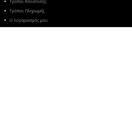
Τρόποι Αποστολής
Τρόποι Πληρωμής
Ο λογαριασμός μου
Πολιτική Απορρήτου
Όροι χρήσης
Καλάθι Αγορών
ΚΑΤΗΓΟΡΙΕΣ
ΜΠΛΟΥΖΕΣ
ΠΟΥΚΑΜΙΣΑ
ΠΑΝΤΕΛΟΝΙΑ
ΖΑΚΕΤΕΣ
ΠΑΝΩΦΟΡΙΑ
T-SHIRT