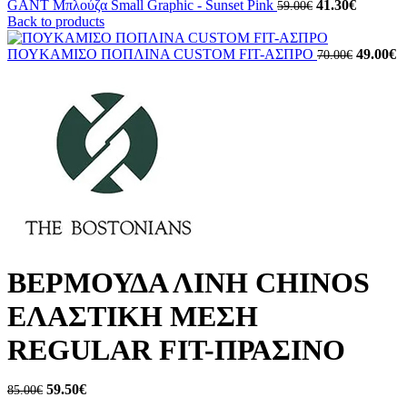
Original
Η
GANT Μπλούζα Small Graphic - Sunset Pink
41.30
€
59.00
€
price
τρέχουσ
Back to products
was:
τιμή
59.00€.
είναι:
Original
Η
ΠΟΥΚΑΜΙΣΟ ΠΟΠΛΙΝΑ CUSTOM FIT-ΑΣΠΡΟ
49.00
€
70.00
€
41.30€.
price
τ
was:
τ
70.00€.
εί
4
ΒΕΡΜΟΥΔΑ ΛΙΝΗ CHINOS
ΕΛΑΣΤΙΚΗ ΜΕΣΗ
REGULAR FIT-ΠΡΑΣΙΝΟ
Original
Η
59.50
€
85.00
€
price
τρέχουσα