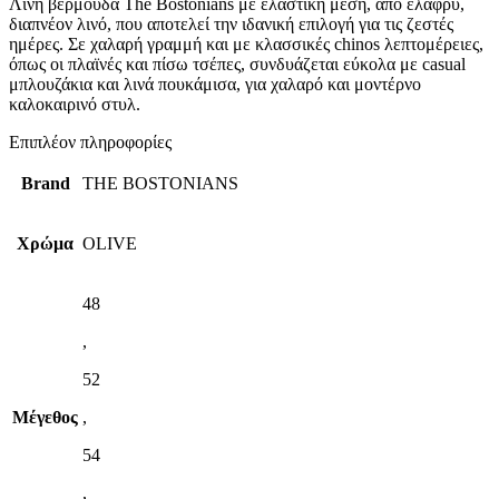
Λινή βερμούδα The Bostonians με ελαστική μέση, από ελαφρύ,
διαπνέον λινό, που αποτελεί την ιδανική επιλογή για τις ζεστές
ημέρες. Σε χαλαρή γραμμή και με κλασσικές chinos λεπτομέρειες,
όπως οι πλαϊνές και πίσω τσέπες, συνδυάζεται εύκολα με casual
μπλουζάκια και λινά πουκάμισα, για χαλαρό και μοντέρνο
καλοκαιρινό στυλ.
Επιπλέον πληροφορίες
Brand
THE BOSTONIANS
Χρώμα
OLIVE
48
,
52
Μέγεθος
,
54
,