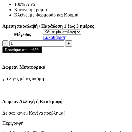
100% Λινό
was:
τιμή
Κανονική Γραμμή
85.00€.
είναι:
Κλείνει με Φερμουάρ και Κουμπί
59.50€.
Άμεση παραλαβή / Παράδοση 1 έως 3 ημέρες
Μέγεθος
Εκκαθάριση
ΒΕΡΜΟΥΔΑ
ΛΙΝΗ
Προσθήκη στο καλάθι
CHINOS
ΕΛΑΣΤΙΚΗ
ΜΕΣΗ
Δωρεάν Μεταφορικά
REGULAR
FIT-
για λίγες μέρες ακόμη
ΠΡΑΣΙΝΟ
ποσότητα
Δωρεάν Αλλαγή ή Επιστροφή
Δε σας κάνει; Κανένα πρόβλημα!
Περιγραφή