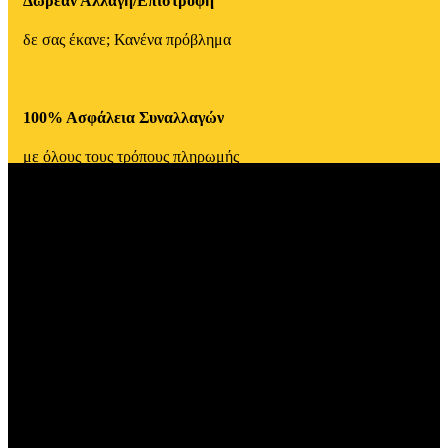
Δωρεάν Αλλαγή/Επιστροφή
δε σας έκανε; Κανένα πρόβλημα
100% Ασφάλεια Συναλλαγών
με όλους τους τρόπους πληρωμής
ΚΑΝΤΖΗΜΠΑΤΖΑΚΗΣ ΙΚΕ - ΚΑΤΑΣΤΗΜΑ ΑΝΔΡΙΚΩΝ
ΕΝΔΥΜΑΤΩΝ
Βενιζέλου 1, Σέρρες, ΤΚ: 62100
Τηλέφωνο: 23210 53588
info@mandoo.gr
ΑΦΜ 092076975
ΓΕΜΗ 114205652000
ΠΛΗΡΟΦΟΡΙΕΣ