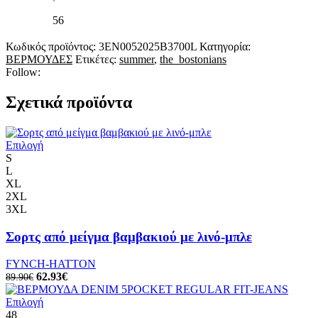
56
Κωδικός προϊόντος:
3EN0052025B3700L
Κατηγορία:
ΒΕΡΜΟΥΔΕΣ
Ετικέτες:
summer
,
the_bostonians
Follow:
Σχετικά προϊόντα
Αυτό
Επιλογή
το
S
προϊόν
L
έχει
XL
πολλαπλές
2XL
παραλλαγές.
3XL
Οι
επιλογές
Σορτς από μείγμα βαμβακιού με λινό-μπλε
μπορούν
να
FYNCH-HATTON
επιλεγούν
Original
Η
62.93
€
89.90
€
στη
price
τρέχουσα
σελίδα
was:
Αυτό
τιμή
Επιλογή
του
89.90€.
το
είναι:
48