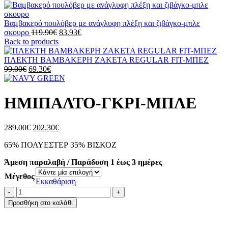
Βαμβακερό πουλόβερ με ανάγλυφη πλέξη και ζιβάγκο-μπλε
Original
Η
σκουρο
119.90
€
83.93
€
price
τρέχουσα
Back to products
was:
τιμή
119.90€.
είναι:
ΠΛΕΚΤΗ ΒΑΜΒΑΚΕΡΗ ΖΑΚΕΤΑ REGULAR FIT-ΜΠΕΖ
Original
Η
83.93€.
99.00
€
69.30
€
price
τρέχουσα
was:
τιμή
99.00€.
είναι:
ΗΜΙΠΑΛΤΟ-ΓΚΡΙ-ΜΠΛΕ
69.30€.
Original
Η
289.00
€
202.30
€
price
τρέχουσα
65% ΠΟΛΥΕΣΤΕΡ 35% ΒΙΣΚΟΖ
was:
τιμή
289.00€.
είναι:
Άμεση παραλαβή / Παράδοση 1 έως 3 ημέρες
202.30€.
Μέγεθος
Εκκαθάριση
ΗΜΙΠΑΛΤΟ-
ΓΚΡΙ-
Προσθήκη στο καλάθι
ΜΠΛΕ
ποσότητα