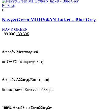
was:
τιμή
επιλεγούν
Αυτό
189.00€.
είναι:
Επιλογή
στη
το
132.30€.
L
σελίδα
προϊόν
του
έχει
Navy&Green ΜΠΟΥΦΑΝ Jacket – Blue Grey
προϊόντος
πολλαπλές
παραλλαγές.
NAVY GREEN
Οι
Original
Η
199.00
€
139.30
€
επιλογές
price
τρέχουσα
μπορούν
was:
τιμή
να
199.00€.
είναι:
επιλεγούν
139.30€.
Δωρεάν Μεταφορικά
στη
σελίδα
σε ΟΛΕΣ τις παραγγελίες
του
προϊόντος
Δωρεάν Αλλαγή/Επιστροφή
δε σας έκανε; Κανένα πρόβλημα
100% Ασφάλεια Συναλλαγών