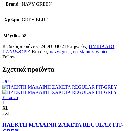
Brand
NAVY GREEN
Χρώμα
GREY BLUE
Μέγεθος
58
Κωδικός προϊόντος:
24DD.040.2
Κατηγορίες:
ΗΜΙΠΑΛΤΟ
,
ΠΑΝΩΦΟΡΙΑ
Ετικέτες:
navy-green
,
no_skroutz
,
winter
Follow:
Σχετικά προϊόντα
-30%
Αυτό
Επιλογή
το
L
προϊόν
XL
έχει
2XL
πολλαπλές
παραλλαγές.
ΠΛΕΚΤΗ ΜΑΛΛΙΝΗ ΖΑΚΕΤΑ REGULAR FIT-
Οι