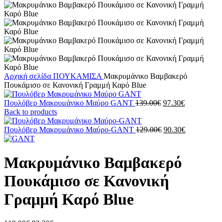
Αρχική σελίδα
ΠΟΥΚΑΜΙΣΑ
Μακρυμάνικo Βαμβακερό
Πουκάμισο σε Κανονική Γραμμή Καρό Blue
Original
Η
Πουλόβερ Μακρυμάνικο Μαύρο GANT
139.00
€
97.30
€
price
τρέχουσα
Back to products
was:
τιμή
139.00€.
Original
είναι:
Η
Πουλόβερ Μακρυμάνικο Μαύρο-GANT
129.00
€
90.30
€
price
97.30€.
τρέχουσα
was:
τιμή
129.00€.
είναι:
Μακρυμάνικo Βαμβακερό
90.30€.
Πουκάμισο σε Κανονική
Γραμμή Καρό Blue