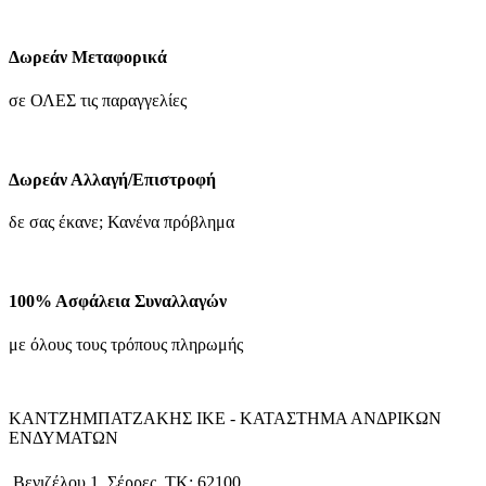
μπορούν
was:
τιμή
να
89.90€.
είναι:
επιλεγούν
62.93€.
Δωρεάν Μεταφορικά
στη
σελίδα
σε ΟΛΕΣ τις παραγγελίες
του
προϊόντος
Δωρεάν Αλλαγή/Επιστροφή
δε σας έκανε; Κανένα πρόβλημα
100% Ασφάλεια Συναλλαγών
με όλους τους τρόπους πληρωμής
ΚΑΝΤΖΗΜΠΑΤΖΑΚΗΣ ΙΚΕ - ΚΑΤΑΣΤΗΜΑ ΑΝΔΡΙΚΩΝ
ΕΝΔΥΜΑΤΩΝ
Βενιζέλου 1, Σέρρες, ΤΚ: 62100