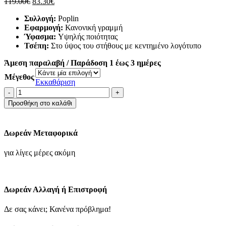
Original
Η
119.00
€
83.30
€
price
τρέχουσα
Συλλογή:
Poplin
was:
τιμή
Εφαρμογή:
Κανονική γραμμή
119.00€.
είναι:
Ύφασμα:
Υψηλής ποιότητας
83.30€.
Τσέπη:
Στο ύψος του στήθους με κεντημένο λογότυπο
Άμεση παραλαβή / Παράδοση 1 έως 3 ημέρες
Μέγεθος
Εκκαθάριση
Μακρυμάνικo
Βαμβακερό
Προσθήκη στο καλάθι
Πουκάμισο
σε
Κανονική
Δωρεάν Μεταφορικά
Γραμμή
Καρό
για λίγες μέρες ακόμη
Blue
ποσότητα
Δωρεάν Αλλαγή ή Επιστροφή
Δε σας κάνει; Κανένα πρόβλημα!