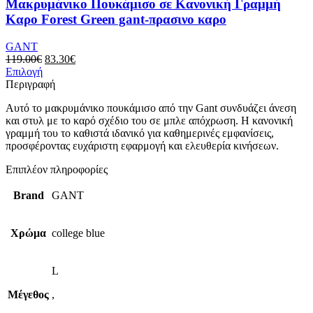
μπορούν
Μακρυμάνικo Πουκάμισο σε Κανονική Γραμμή
να
Καρο Forest Green gant-πρασινο καρο
επιλεγούν
στη
GANT
σελίδα
Original
Η
119.00
€
83.30
€
του
Αυτό
price
τρέχουσα
Επιλογή
προϊόντος
το
was:
τιμή
Περιγραφή
προϊόν
119.00€.
είναι:
Αυτό το μακρυμάνικο πουκάμισο από την Gant συνδυάζει άνεση
έχει
83.30€.
και στυλ με το καρό σχέδιο του σε μπλε απόχρωση. Η κανονική
πολλαπλές
γραμμή του το καθιστά ιδανικό για καθημερινές εμφανίσεις,
παραλλαγές.
προσφέροντας ευχάριστη εφαρμογή και ελευθερία κινήσεων.
Οι
επιλογές
Επιπλέον πληροφορίες
μπορούν
να
Brand
GANT
επιλεγούν
στη
σελίδα
Χρώμα
college blue
του
προϊόντος
L
Μέγεθος
,