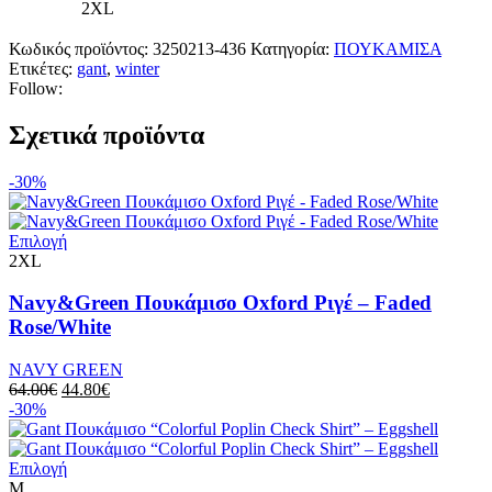
2XL
Κωδικός προϊόντος:
3250213-436
Κατηγορία:
ΠΟΥΚΑΜΙΣΑ
Ετικέτες:
gant
,
winter
Follow:
Σχετικά προϊόντα
-30%
Αυτό
Επιλογή
το
2XL
προϊόν
έχει
Navy&Green Πουκάμισο Oxford Ριγέ – Faded
πολλαπλές
Rose/White
παραλλαγές.
Οι
NAVY GREEN
επιλογές
Original
Η
64.00
€
44.80
€
μπορούν
price
τρέχουσα
-30%
να
was:
τιμή
επιλεγούν
64.00€.
είναι:
στη
Αυτό
44.80€.
Επιλογή
σελίδα
το
M