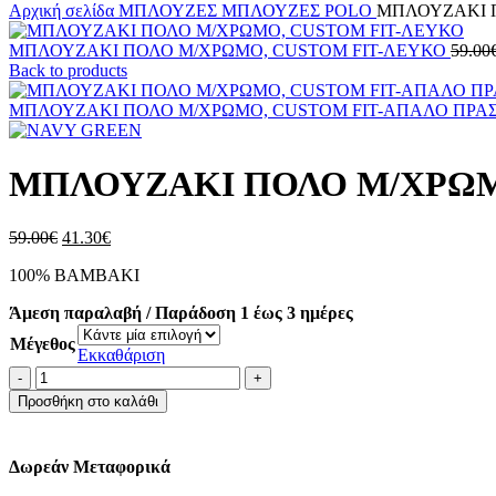
Αρχική σελίδα
ΜΠΛΟΥΖΕΣ
ΜΠΛΟΥΖΕΣ POLO
ΜΠΛΟΥΖΑΚΙ 
ΜΠΛΟΥΖΑΚΙ ΠΟΛΟ M/ΧΡΩΜΟ, CUSTOM FIT-ΛΕΥΚΟ
59.00
Back to products
ΜΠΛΟΥΖΑΚΙ ΠΟΛΟ M/ΧΡΩΜΟ, CUSTOM FIT-ΑΠΑΛΟ ΠΡΑ
ΜΠΛΟΥΖΑΚΙ ΠΟΛΟ M/ΧΡΩΜ
Original
Η
59.00
€
41.30
€
price
τρέχουσα
100% ΒΑΜΒΑΚΙ
was:
τιμή
59.00€.
είναι:
Άμεση παραλαβή / Παράδοση 1 έως 3 ημέρες
41.30€.
Μέγεθος
Εκκαθάριση
ΜΠΛΟΥΖΑΚΙ
ΠΟΛΟ
Προσθήκη στο καλάθι
M/
ΧΡΩΜΟ,
CUSTOM
Δωρεάν Μεταφορικά
FIT-
ΜΠΛΕ