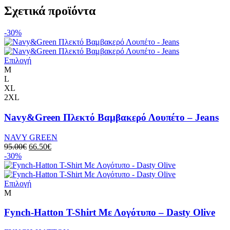
Σχετικά προϊόντα
-30%
Αυτό
Επιλογή
το
M
προϊόν
L
έχει
XL
πολλαπλές
2XL
παραλλαγές.
Οι
Navy&Green Πλεκτό Βαμβακερό Λουπέτο – Jeans
επιλογές
μπορούν
NAVY GREEN
να
Original
Η
95.00
€
66.50
€
επιλεγούν
price
τρέχουσα
-30%
στη
was:
τιμή
σελίδα
95.00€.
είναι:
του
Αυτό
66.50€.
Επιλογή
προϊόντος
το
M
προϊόν
έχει
Fynch-Hatton T-Shirt Με Λογότυπο – Dasty Olive
πολλαπλές
παραλλαγές.