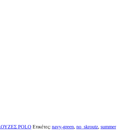
ΟΥΖΕΣ POLO
Ετικέτες:
navy-green
,
no_skroutz
,
summer