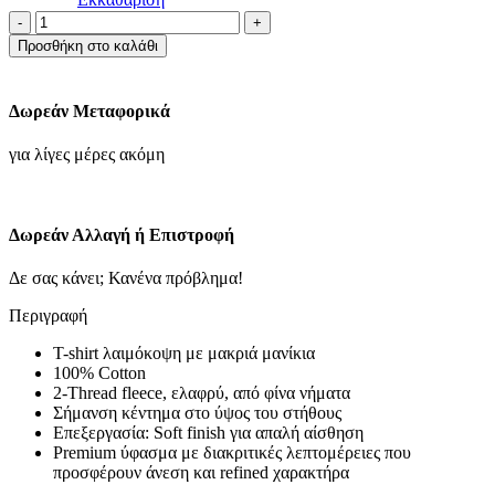
ΜΠΛΟΥΖΑ
ΛΑΙΜΟΚΟΨΗ
Προσθήκη στο καλάθι
M/M-
MΠEZ
ANOIXTO
Δωρεάν Μεταφορικά
ποσότητα
για λίγες μέρες ακόμη
Δωρεάν Αλλαγή ή Επιστροφή
Δε σας κάνει; Κανένα πρόβλημα!
Περιγραφή
T-shirt λαιμόκοψη με μακριά μανίκια
100% Cotton
2-Thread fleece, ελαφρύ, από φίνα νήματα
Σήμανση κέντημα στο ύψος του στήθους
Επεξεργασία: Soft finish για απαλή αίσθηση
Premium ύφασμα με διακριτικές λεπτομέρειες που
προσφέρουν άνεση και refined χαρακτήρα