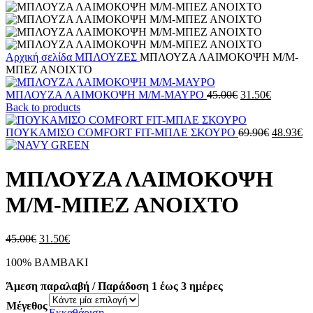
Αρχική σελίδα
ΜΠΛΟΥΖΕΣ
ΜΠΛΟΥΖΑ ΛΑΙΜΟΚΟΨΗ M/M-
MΠEZ ANOIXTO
Original
Η
ΜΠΛΟΥΖΑ ΛΑΙΜΟΚΟΨΗ M/M-ΜΑΥΡΟ
45.00
€
31.50
€
price
τρέχουσα
Back to products
was:
τιμή
45.00€.
είναι:
Original
Η
ΠΟΥΚΑΜΙΣΟ COMFORT FIT-ΜΠΛΕ ΣΚΟΥΡΟ
69.90
€
48.93
€
31.50€.
price
τρ
was:
τι
69.90€.
εί
ΜΠΛΟΥΖΑ ΛΑΙΜΟΚΟΨΗ
48
M/M-MΠEZ ANOIXTO
Original
Η
45.00
€
31.50
€
price
τρέχουσα
100% ΒΑΜΒΑΚΙ
was:
τιμή
45.00€.
είναι:
Άμεση παραλαβή / Παράδοση 1 έως 3 ημέρες
31.50€.
Μέγεθος
Εκκαθάριση