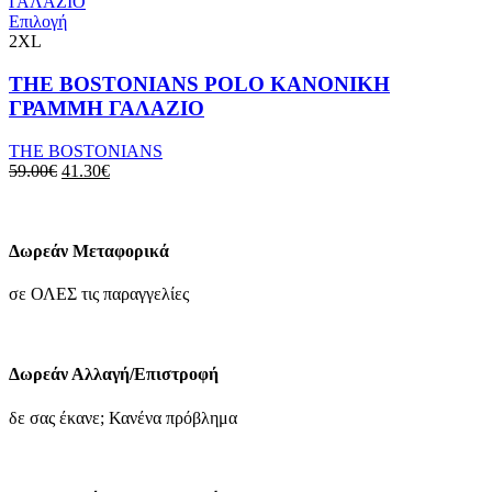
σελίδα
Αυτό
Επιλογή
του
το
2XL
προϊόντος
προϊόν
έχει
THE BOSTONIANS POLO ΚΑΝΟΝΙΚΗ
πολλαπλές
ΓΡΑΜΜΗ ΓΑΛΑΖΙΟ
παραλλαγές.
Οι
THE BOSTONIANS
επιλογές
Original
Η
59.00
€
41.30
€
μπορούν
price
τρέχουσα
να
was:
τιμή
επιλεγούν
59.00€.
είναι:
στη
41.30€.
Δωρεάν Μεταφορικά
σελίδα
του
σε ΟΛΕΣ τις παραγγελίες
προϊόντος
Δωρεάν Αλλαγή/Επιστροφή
δε σας έκανε; Κανένα πρόβλημα