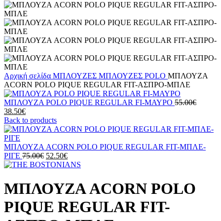
Αρχική σελίδα
ΜΠΛΟΥΖΕΣ
ΜΠΛΟΥΖΕΣ POLO
ΜΠΛΟΥΖΑ
ACORN POLO PIQUE REGULAR FIT-ΑΣΠΡΟ-ΜΠΛΕ
Origina
ΜΠΛΟΥΖΑ POLO PIQUE REGULAR FI-ΜΑΥΡΟ
55.00
€
Η
price
38.50
€
τρέχουσα
was:
Back to products
τιμή
55.00€.
είναι:
38.50€.
ΜΠΛΟΥΖΑ ACORN POLO PIQUE REGULAR FIT-ΜΠΛΕ-
Original
Η
ΡΙΓΕ
75.00
€
52.50
€
price
τρέχουσα
was:
τιμή
75.00€.
είναι:
ΜΠΛΟΥΖΑ ACORN POLO
52.50€.
PIQUE REGULAR FIT-