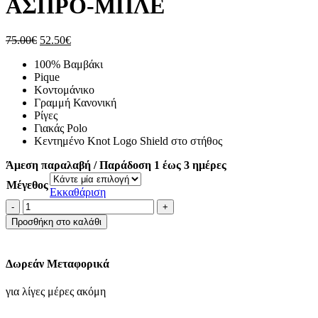
ΑΣΠΡΟ-ΜΠΛΕ
Original
Η
75.00
€
52.50
€
price
τρέχουσα
100% Βαμβάκι
was:
τιμή
Pique
75.00€.
είναι:
Κοντομάνικο
52.50€.
Γραμμή Κανονική
Ρίγες
Γιακάς Polo
Κεντημένο Knot Logo Shield στο στήθος
Άμεση παραλαβή / Παράδοση 1 έως 3 ημέρες
Μέγεθος
Εκκαθάριση
ΜΠΛΟΥΖΑ
ACORN
Προσθήκη στο καλάθι
POLO
PIQUE
REGULAR
Δωρεάν Μεταφορικά
FIT-
ΑΣΠΡΟ-
για λίγες μέρες ακόμη
ΜΠΛΕ
ποσότητα