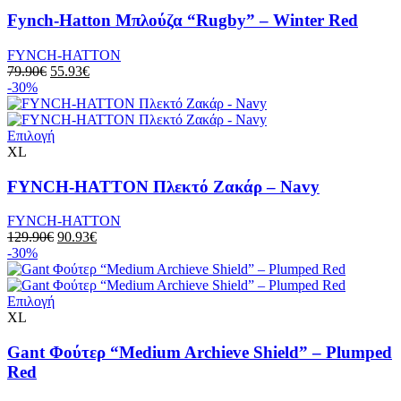
προϊόν
προϊόντος
έχει
Fynch-Hatton Μπλούζα “Rugby” – Winter Red
πολλαπλές
παραλλαγές.
FYNCH-HATTON
Οι
Original
Η
79.90
€
55.93
€
επιλογές
price
τρέχουσα
-30%
μπορούν
was:
τιμή
να
79.90€.
είναι:
επιλεγούν
Αυτό
55.93€.
Επιλογή
στη
το
XL
σελίδα
προϊόν
του
έχει
FYNCH-HATTON Πλεκτό Ζακάρ – Navy
προϊόντος
πολλαπλές
παραλλαγές.
FYNCH-HATTON
Οι
Original
Η
129.90
€
90.93
€
επιλογές
price
τρέχουσα
-30%
μπορούν
was:
τιμή
να
129.90€.
είναι:
επιλεγούν
Αυτό
90.93€.
Επιλογή
στη
το
XL
σελίδα
προϊόν
του
έχει
Gant Φούτερ “Medium Archieve Shield” – Plumped
προϊόντος
πολλαπλές
Red
παραλλαγές.
Οι