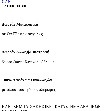
GANT
επιλογές
Original
Η
129.00
€
90.30
€
μπορούν
price
τρέχουσα
να
was:
τιμή
επιλεγούν
129.00€.
είναι:
στη
90.30€.
Δωρεάν Μεταφορικά
σελίδα
του
σε ΟΛΕΣ τις παραγγελίες
προϊόντος
Δωρεάν Αλλαγή/Επιστροφή
δε σας έκανε; Κανένα πρόβλημα
100% Ασφάλεια Συναλλαγών
με όλους τους τρόπους πληρωμής
ΚΑΝΤΖΗΜΠΑΤΖΑΚΗΣ ΙΚΕ - ΚΑΤΑΣΤΗΜΑ ΑΝΔΡΙΚΩΝ
ΕΝΔΥΜΑΤΩΝ