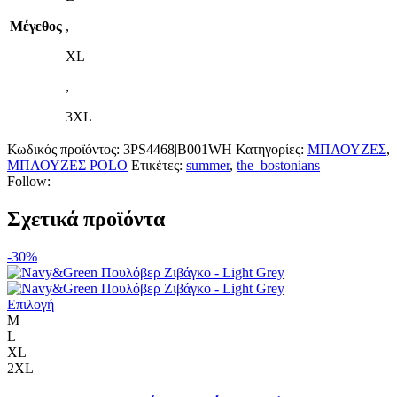
Μέγεθος
,
XL
,
3XL
Κωδικός προϊόντος:
3PS4468|B001WH
Κατηγορίες:
ΜΠΛΟΥΖΕΣ
,
ΜΠΛΟΥΖΕΣ POLO
Ετικέτες:
summer
,
the_bostonians
Follow:
Σχετικά προϊόντα
-30%
Αυτό
Επιλογή
το
M
προϊόν
L
έχει
XL
πολλαπλές
2XL
παραλλαγές.