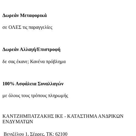
επιλεγούν
was:
τιμή
στη
59.00€.
είναι:
σελίδα
41.30€.
Δωρεάν Μεταφορικά
του
προϊόντος
σε ΟΛΕΣ τις παραγγελίες
Δωρεάν Αλλαγή/Επιστροφή
δε σας έκανε; Κανένα πρόβλημα
100% Ασφάλεια Συναλλαγών
με όλους τους τρόπους πληρωμής
ΚΑΝΤΖΗΜΠΑΤΖΑΚΗΣ ΙΚΕ - ΚΑΤΑΣΤΗΜΑ ΑΝΔΡΙΚΩΝ
ΕΝΔΥΜΑΤΩΝ
Βενιζέλου 1, Σέρρες, ΤΚ: 62100