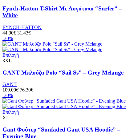
προϊόν
προϊόντος
έχει
Fynch-Hatton T-Shirt Με Λογότυπο “Surfer” –
πολλαπλές
White
παραλλαγές.
Οι
FYNCH-HATTON
επιλογές
Original
Η
44.90
€
31.43
€
μπορούν
price
τρέχουσα
-30%
να
was:
τιμή
επιλεγούν
44.90€.
είναι:
στη
Αυτό
31.43€.
Επιλογή
σελίδα
το
3XL
του
προϊόν
προϊόντος
έχει
GANT Μπλούζα Polo “Sail Ss” – Grey Melange
πολλαπλές
παραλλαγές.
GANT
Οι
Original
Η
109.00
€
76.30
€
επιλογές
price
τρέχουσα
-30%
μπορούν
was:
τιμή
να
109.00€.
είναι:
επιλεγούν
Αυτό
76.30€.
Επιλογή
στη
το
XL
σελίδα
προϊόν
του
έχει
Gant Φούτερ “Sunfaded Gant USA Hoodie” –
προϊόντος
πολλαπλές
Evening Blue