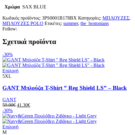
Χρώμα
SAX BLUE
Κωδικός προϊόντος:
3PS0001B178BX
Κατηγορίες:
ΜΠΛΟΥΖΕΣ
,
ΜΠΛΟΥΖΕΣ POLO
Ετικέτες:
summer
,
the_bostonians
Follow:
Σχετικά προϊόντα
-30%
Αυτό
Επιλογή
το
5XL
προϊόν
έχει
GANT Μπλούζα T-Shirt ” Reg Shield LS” – Black
πολλαπλές
παραλλαγές.
GANT
Οι
Original
Η
59.00
€
41.30
€
επιλογές
price
τρέχουσα
-30%
μπορούν
was:
τιμή
να
59.00€.
είναι:
επιλεγούν
Αυτό
41.30€.
Επιλογή
στη
το
M