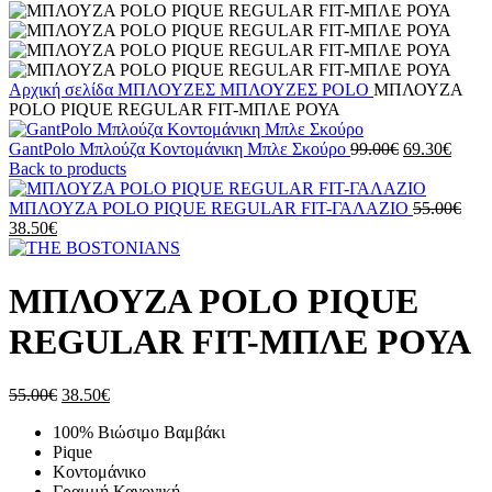
Αρχική σελίδα
ΜΠΛΟΥΖΕΣ
ΜΠΛΟΥΖΕΣ POLO
ΜΠΛΟΥΖΑ
POLO PIQUE REGULAR FIT-ΜΠΛΕ ΡΟΥΑ
Original
Η
GantPolo Μπλούζα Κοντομάνικη Μπλε Σκούρο
99.00
€
69.30
€
price
τρέχ
Back to products
was:
τιμή
99.00€.
είναι:
Orig
ΜΠΛΟΥΖΑ POLO PIQUE REGULAR FIT-ΓΑΛΑΖΙΟ
55.00
€
Η
69.30
pric
38.50
€
τρέχουσα
was:
τιμή
55.0
είναι:
ΜΠΛΟΥΖΑ POLO PIQUE
38.50€.
REGULAR FIT-ΜΠΛΕ ΡΟΥΑ
Original
Η
55.00
€
38.50
€
price
τρέχουσα
100% Βιώσιμο Βαμβάκι
was:
τιμή
Pique
55.00€.
είναι:
Κοντομάνικο
38.50€.
Γραμμή Κανονική