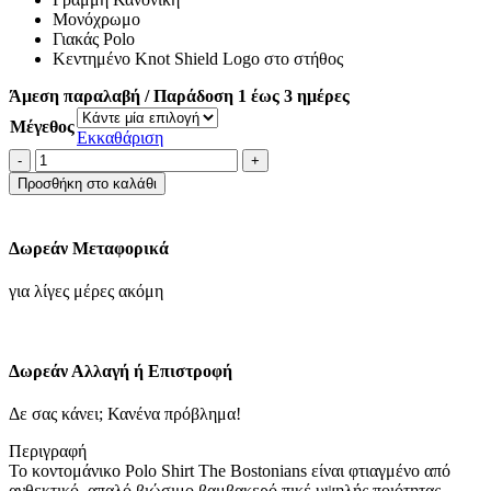
Μονόχρωμο
Γιακάς Polo
Κεντημένο Knot Shield Logo στο στήθος
Άμεση παραλαβή / Παράδοση 1 έως 3 ημέρες
Μέγεθος
Εκκαθάριση
ΜΠΛΟΥΖΑ
POLO
Προσθήκη στο καλάθι
PIQUE
REGULAR
FIT-
Δωρεάν Μεταφορικά
ΜΠΛΕ
ΡΟΥΑ
για λίγες μέρες ακόμη
ποσότητα
Δωρεάν Αλλαγή ή Επιστροφή
Δε σας κάνει; Κανένα πρόβλημα!
Περιγραφή
Το κοντομάνικο Polo Shirt The Bostonians είναι φτιαγμένο από
ανθεκτικό, απαλό βιώσιμο βαμβακερό πικέ υψηλής ποιότητας.