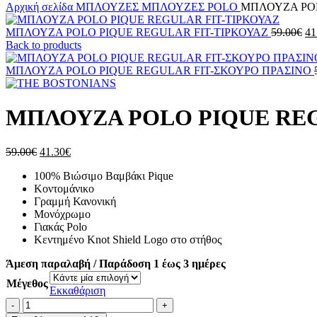
Αρχική σελίδα
ΜΠΛΟΥΖΕΣ
ΜΠΛΟΥΖΕΣ POLO
ΜΠΛΟΥΖΑ POL
Or
ΜΠΛΟΥΖΑ POLO PIQUE REGULAR FIT-ΤΙΡΚΟΥΑΖ
59.00
€
41
pr
Back to products
wa
59
ΜΠΛΟΥΖΑ POLO PIQUE REGULAR FIT-ΣΚΟΥΡΟ ΠΡΑΣΙΝΟ
ΜΠΛΟΥΖΑ POLO PIQUE RE
Original
Η
59.00
€
41.30
€
price
τρέχουσα
100% Βιώσιμο Βαμβάκι Pique
was:
τιμή
Κοντομάνικο
59.00€.
είναι:
Γραμμή Κανονική
41.30€.
Μονόχρωμο
Γιακάς Polo
Κεντημένο Knot Shield Logo στο στήθος
Άμεση παραλαβή / Παράδοση 1 έως 3 ημέρες
Μέγεθος
Εκκαθάριση
ΜΠΛΟΥΖΑ
POLO