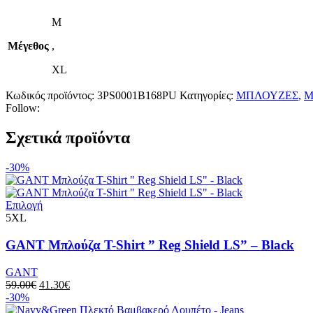
M
Μέγεθος
,
XL
Κωδικός προϊόντος:
3PS0001B168PU
Κατηγορίες:
ΜΠΛΟΥΖΕΣ
,
Μ
Follow:
Σχετικά προϊόντα
-30%
Αυτό
Επιλογή
το
5XL
προϊόν
έχει
GANT Μπλούζα T-Shirt ” Reg Shield LS” – Black
πολλαπλές
παραλλαγές.
GANT
Οι
Original
Η
59.00
€
41.30
€
επιλογές
price
τρέχουσα
-30%
μπορούν
was:
τιμή