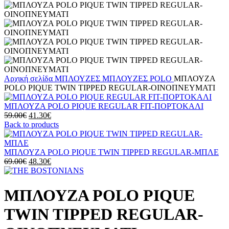
Αρχική σελίδα
ΜΠΛΟΥΖΕΣ
ΜΠΛΟΥΖΕΣ POLO
ΜΠΛΟΥΖΑ
POLO PIQUE TWIN TIPPED REGULAR-ΟΙΝΟΠΝΕΥΜΑΤΙ
ΜΠΛΟΥΖΑ POLO PIQUE REGULAR FIT-ΠΟΡΤΟΚΑΛΙ
Original
Η
59.00
€
41.30
€
price
τρέχουσα
Back to products
was:
τιμή
59.00€.
είναι:
41.30€.
ΜΠΛΟΥΖΑ POLO PIQUE TWIN TIPPED REGULAR-ΜΠΛΕ
Original
Η
69.00
€
48.30
€
price
τρέχουσα
was:
τιμή
69.00€.
είναι:
ΜΠΛΟΥΖΑ POLO PIQUE
48.30€.
TWIN TIPPED REGULAR-