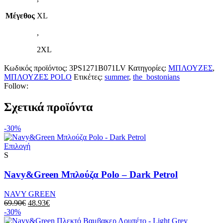
Μέγεθος
XL
,
2XL
Κωδικός προϊόντος:
3PS1271B071LV
Κατηγορίες:
ΜΠΛΟΥΖΕΣ
,
ΜΠΛΟΥΖΕΣ POLO
Ετικέτες:
summer
,
the_bostonians
Follow:
Σχετικά προϊόντα
-30%
Αυτό
Επιλογή
το
S
προϊόν
έχει
Navy&Green Mπλούζα Polo – Dark Petrol
πολλαπλές
παραλλαγές.
NAVY GREEN
Οι
Original
Η
69.90
€
48.93
€
επιλογές
price
τρέχουσα
-30%
μπορούν
was:
τιμή