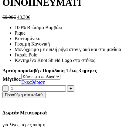
ΟΙΝΟΠΝΕΥΜΑΤΙ
Original
Η
69.00
€
48.30
€
price
τρέχουσα
100% Βιώσιμο Βαμβάκι
was:
τιμή
Pique
69.00€.
είναι:
Κοντομάνικο
48.30€.
Γραμμή Κανονική
Μονόχρωμο με διπλή ρήγα στον γιακά και στα μανίκια
Γιακάς Polo
Κεντημένο Knot Shield Logo στο στήθος
Άμεση παραλαβή / Παράδοση 1 έως 3 ημέρες
Μέγεθος
Εκκαθάριση
ΜΠΛΟΥΖΑ
POLO
Προσθήκη στο καλάθι
PIQUE
TWIN
TIPPED
Δωρεάν Μεταφορικά
REGULAR-
ΟΙΝΟΠΝΕΥΜΑΤΙ
για λίγες μέρες ακόμη
ποσότητα