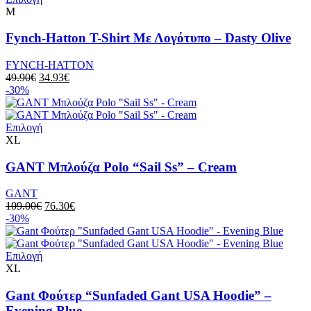
σελίδα
το
M
του
προϊόν
προϊόντος
έχει
Fynch-Hatton T-Shirt Με Λογότυπο – Dasty Olive
πολλαπλές
παραλλαγές.
FYNCH-HATTON
Οι
Original
Η
49.90
€
34.93
€
επιλογές
price
τρέχουσα
-30%
μπορούν
was:
τιμή
να
49.90€.
είναι:
επιλεγούν
Αυτό
34.93€.
Επιλογή
στη
το
XL
σελίδα
προϊόν
του
έχει
GANT Μπλούζα Polo “Sail Ss” – Cream
προϊόντος
πολλαπλές
παραλλαγές.
GANT
Οι
Original
Η
109.00
€
76.30
€
επιλογές
price
τρέχουσα
-30%
μπορούν
was:
τιμή
να
109.00€.
είναι:
επιλεγούν
Αυτό
76.30€.
Επιλογή
στη
το
XL
σελίδα
προϊόν
του
έχει
Gant Φούτερ “Sunfaded Gant USA Hoodie” –
προϊόντος
πολλαπλές
Evening Blue