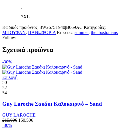
,
3XL
Κωδικός προϊόντος:
3W2675T940|B069AC
Κατηγορίες:
ΜΠΟΥΦΑΝ
,
ΠΑΝΩΦΟΡΙΑ
Ετικέτες:
summer
,
the_bostonians
Follow:
Σχετικά προϊόντα
-30%
Αυτό
Επιλογή
το
50
προϊόν
52
έχει
54
πολλαπλές
παραλλαγές.
Guy Laroche Σακάκι Καλοκαιρινό – Sand
Οι
επιλογές
GUY LAROCHE
μπορούν
Original
Η
215.00
€
150.50
€
να
price
τρέχουσα
-30%