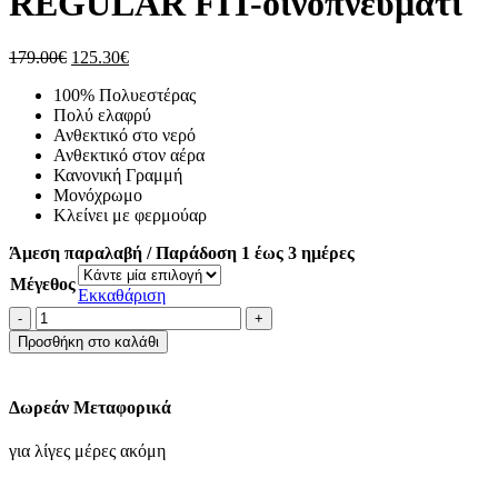
REGULAR FIT-οινοπνευματι
Original
Η
179.00
€
125.30
€
price
τρέχουσα
100% Πολυεστέρας
was:
τιμή
Πολύ ελαφρύ
179.00€.
είναι:
Ανθεκτικό στο νερό
125.30€.
Ανθεκτικό στον αέρα
Κανονική Γραμμή
Μονόχρωμο
Κλείνει με φερμούαρ
Άμεση παραλαβή / Παράδοση 1 έως 3 ημέρες
Μέγεθος
Εκκαθάριση
ΜΠΟΥΦΑΝ
BOMBER
Προσθήκη στο καλάθι
REGULAR
FIT-
οινοπνευματι
Δωρεάν Μεταφορικά
ποσότητα
για λίγες μέρες ακόμη