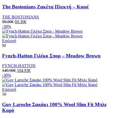
προϊόν
προϊόντος
έχει
The Bostonians Ζακέτα Πλεκτή – Καφέ
πολλαπλές
παραλλαγές.
THE BOSTONIANS
Οι
Original
Η
99.00
€
69.30
€
επιλογές
price
τρέχουσα
-30%
μπορούν
was:
τιμή
να
99.00€.
είναι:
επιλεγούν
Αυτό
69.30€.
Επιλογή
στη
το
M
σελίδα
προϊόν
του
έχει
Fynch-Hatton Γιλέκο Σπορ – Meadow Brown
προϊόντος
πολλαπλές
παραλλαγές.
FYNCH-HATTON
Οι
Original
Η
149.90
€
104.93
€
επιλογές
price
τρέχουσα
-30%
μπορούν
was:
τιμή
να
149.90€.
είναι:
επιλεγούν
Αυτό
104.93€.
Επιλογή
στη
το
50
σελίδα
προϊόν
του
έχει
Guy Laroche Σακάκι 100% Wool Slim Fit Μπλε
προϊόντος
πολλαπλές
Καρό
παραλλαγές.
Οι