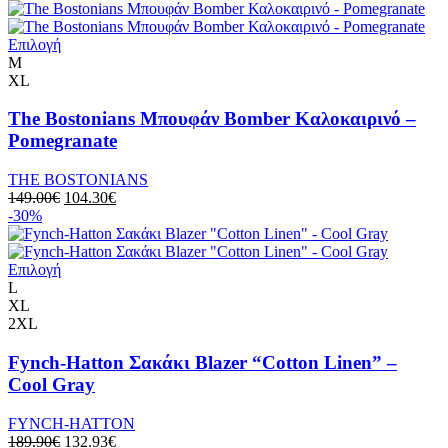
επιλεγούν
was:
τιμή
στη
215.00€.
είναι:
σελίδα
Αυτό
150.50€.
Επιλογή
του
το
M
προϊόντος
προϊόν
XL
έχει
πολλαπλές
The Bostonians Μπουφάν Bomber Καλοκαιρινό –
παραλλαγές.
Pomegranate
Οι
επιλογές
THE BOSTONIANS
μπορούν
Original
Η
149.00
€
104.30
€
να
price
τρέχουσα
-30%
επιλεγούν
was:
τιμή
στη
149.00€.
είναι:
σελίδα
Αυτό
104.30€.
Επιλογή
του
το
L
προϊόντος
προϊόν
XL
έχει
2XL
πολλαπλές
παραλλαγές.
Fynch-Hatton Σακάκι Blazer “Cotton Linen” –
Οι
Cool Gray
επιλογές
μπορούν
FYNCH-HATTON
να
Original
Η
189.90
€
132.93
€