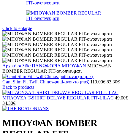
Click to enlarge
Αρχική σελίδα
ΠΑΝΩΦΟΡΙΑ
ΜΠΟΥΦΑΝ
ΜΠΟΥΦΑΝ
BOMBER REGULAR FIT-οινοπνευματι
Original
Η
Gant Slim Fit Twill Chinos-putti-ανοιχτο μπεζ
119.00
€
83.30
€
price
τρέχου
Back to products
was:
τιμή
119.00€.
είναι:
Or
ΜΠΛΟΥΖΑ T-SHIRT DELAVE REGULAR FIT-LILAC
49.00
€
Η
83.30€
pr
34.30
€
τρέχουσα
wa
τιμή
49
είναι:
ΜΠΟΥΦΑΝ BOMBER
34.30€.