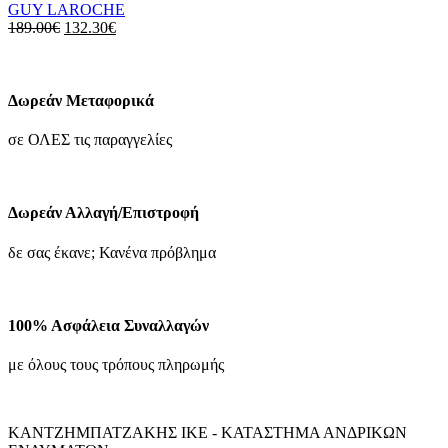
GUY LAROCHE
επιλογές
Original
Η
189.00
€
132.30
€
μπορούν
price
τρέχουσα
να
was:
τιμή
επιλεγούν
189.00€.
είναι:
στη
132.30€.
Δωρεάν Μεταφορικά
σελίδα
του
σε ΟΛΕΣ τις παραγγελίες
προϊόντος
Δωρεάν Αλλαγή/Επιστροφή
δε σας έκανε; Κανένα πρόβλημα
100% Ασφάλεια Συναλλαγών
με όλους τους τρόπους πληρωμής
ΚΑΝΤΖΗΜΠΑΤΖΑΚΗΣ ΙΚΕ - ΚΑΤΑΣΤΗΜΑ ΑΝΔΡΙΚΩΝ