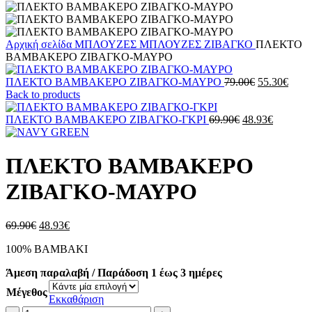
Αρχική σελίδα
ΜΠΛΟΥΖΕΣ
ΜΠΛΟΥΖΕΣ ΖΙΒΑΓΚΟ
ΠΛΕΚΤΟ
ΒΑΜΒΑΚΕΡΟ ΖΙΒΑΓΚO-ΜΑΥΡΟ
Original
Η
ΠΛΕΚΤΟ ΒΑΜΒΑΚΕΡΟ ΖΙΒΑΓΚΟ-ΜΑΥΡΟ
79.00
€
55.30
€
price
τρέχ
Back to products
was:
τιμή
Original
79.00€.
Η
είναι:
ΠΛΕΚΤΟ ΒΑΜΒΑΚΕΡΟ ΖΙΒΑΓΚΟ-ΓΚΡΙ
69.90
€
48.93
€
price
τρέχουσ
55.30
was:
τιμή
69.90€.
είναι:
ΠΛΕΚΤΟ ΒΑΜΒΑΚΕΡΟ
48.93€.
ΖΙΒΑΓΚO-ΜΑΥΡΟ
Original
Η
69.90
€
48.93
€
price
τρέχουσα
100% ΒΑΜΒΑΚΙ
was:
τιμή
69.90€.
είναι:
Άμεση παραλαβή / Παράδοση 1 έως 3 ημέρες
48.93€.
Μέγεθος
Εκκαθάριση
ΠΛΕΚΤΟ