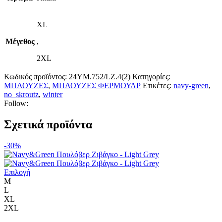
XL
Μέγεθος
,
2XL
Κωδικός προϊόντος:
24YM.752/LZ.4(2)
Κατηγορίες:
ΜΠΛΟΥΖΕΣ
,
ΜΠΛΟΥΖΕΣ ΦΕΡΜΟΥΑΡ
Ετικέτες:
navy-green
,
no_skroutz
,
winter
Follow:
Σχετικά προϊόντα
-30%
Αυτό
Επιλογή
το
M
προϊόν
L
έχει
XL
πολλαπλές
2XL
παραλλαγές.