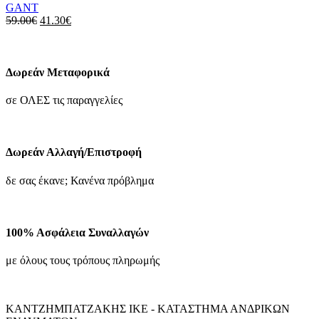
GANT
μπορούν
Original
Η
59.00
€
41.30
€
να
price
τρέχουσα
επιλεγούν
was:
τιμή
στη
59.00€.
είναι:
σελίδα
41.30€.
Δωρεάν Μεταφορικά
του
προϊόντος
σε ΟΛΕΣ τις παραγγελίες
Δωρεάν Αλλαγή/Επιστροφή
δε σας έκανε; Κανένα πρόβλημα
100% Ασφάλεια Συναλλαγών
με όλους τους τρόπους πληρωμής
ΚΑΝΤΖΗΜΠΑΤΖΑΚΗΣ ΙΚΕ - ΚΑΤΑΣΤΗΜΑ ΑΝΔΡΙΚΩΝ