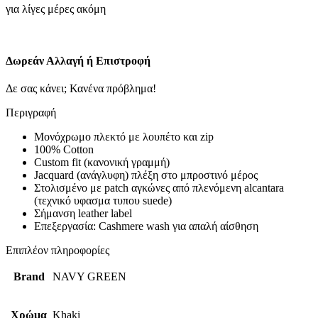
για λίγες μέρες ακόμη
Δωρεάν Αλλαγή ή Επιστροφή
Δε σας κάνει; Κανένα πρόβλημα!
Περιγραφή
Μονόχρωμο πλεκτό με λουπέτο και zip
100% Cotton
Custom fit (κανονική γραμμή)
Jacquard (ανάγλυφη) πλέξη στο μπροστινό μέρος
Στολισμένο με patch αγκώνες από πλενόμενη alcantara
(τεχνικό υφασμα τυπου suede)
Σήμανση leather label
Επεξεργασία: Cashmere wash για απαλή αίσθηση
Επιπλέον πληροφορίες
Brand
NAVY GREEN
Χρώμα
Khaki