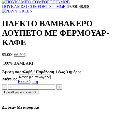
was:
τιμή
95.00€.
είναι:
Original
Η
ΠΟΥΚΑΜΙΣΟ COMFORT FIT-ΜΩΒ
69.90
€
48.93
€
66.50€.
price
τρέχουσα
was:
τιμή
69.90€.
είναι:
ΠΛΕΚΤΟ ΒΑΜΒΑΚΕΡΟ
48.93€.
ΛΟΥΠΕΤΟ ΜΕ ΦΕΡΜΟΥΑΡ-
ΚΑΦΕ
Original
Η
95.00
€
66.50
€
price
τρέχουσα
100% ΒΑΜΒΑΚΙ
was:
τιμή
95.00€.
είναι:
Άμεση παραλαβή / Παράδοση 1 έως 3 ημέρες
66.50€.
Μέγεθος
Εκκαθάριση
ΠΛΕΚΤΟ
ΒΑΜΒΑΚΕΡΟ
Προσθήκη στο καλάθι
ΛΟΥΠΕΤΟ
ΜΕ
ΦΕΡΜΟΥΑΡ-
Δωρεάν Μεταφορικά
ΚΑΦΕ
ποσότητα