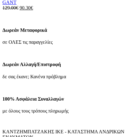
παραλλαγές.
GANT
Οι
Original
Η
129.00
€
90.30
€
επιλογές
price
τρέχουσα
μπορούν
was:
τιμή
να
129.00€.
είναι:
επιλεγούν
90.30€.
Δωρεάν Μεταφορικά
στη
σελίδα
σε ΟΛΕΣ τις παραγγελίες
του
προϊόντος
Δωρεάν Αλλαγή/Επιστροφή
δε σας έκανε; Κανένα πρόβλημα
100% Ασφάλεια Συναλλαγών
με όλους τους τρόπους πληρωμής
ΚΑΝΤΖΗΜΠΑΤΖΑΚΗΣ ΙΚΕ - ΚΑΤΑΣΤΗΜΑ ΑΝΔΡΙΚΩΝ