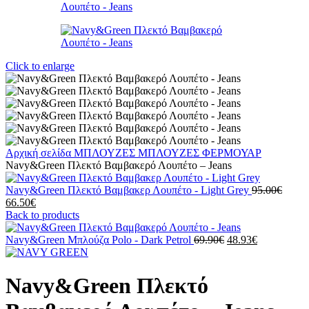
Click to enlarge
Αρχική σελίδα
ΜΠΛΟΥΖΕΣ
ΜΠΛΟΥΖΕΣ ΦΕΡΜΟΥΑΡ
Navy&Green Πλεκτό Βαμβακερό Λουπέτο – Jeans
Origin
Navy&Green Πλεκτό Βαμβακερ Λουπέτο - Light Grey
95.00
€
Η
price
66.50
€
τρέχουσα
was:
Back to products
τιμή
95.00
είναι:
Original
Η
Navy&Green Mπλούζα Polo - Dark Petrol
69.90
€
48.93
€
66.50€.
price
τρέχουσα
was:
τιμή
69.90€.
είναι:
Navy&Green Πλεκτό
48.93€.