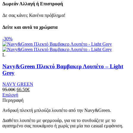
Δωρεάν Αλλαγή ή Επιστροφή
Δε σας κάνει; Κανένα πρόβλημα!
Δείτε και αυτά τα χρώματα
-30%
L
Navy&Green Πλεκτό Βαμβακερ Λουπέτο – Light
Grey
NAVY GREEN
Original
Η
95.00
€
66.50
€
price
Αυτό
τρέχουσα
Επιλογή
was:
το
τιμή
Περιγραφή
95.00€.
προϊόν
είναι:
Ανδρική πλεκτή μπλούζα λουπέτο από την Navy&Green.
έχει
66.50€.
πολλαπλές
Διαθέτει λουπέτο με φερμουάρ, για να το συνδυάζετε με το
παραλλαγές.
αγαπημένο σας πουκάμισο ή χωρίς για μία πιο casual εμφάνιση.
Οι
επιλογές