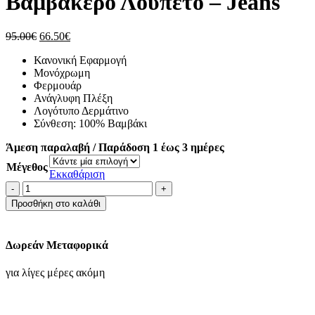
Βαμβακερό Λουπέτο – Jeans
Original
Η
95.00
€
66.50
€
price
τρέχουσα
Κανονική Εφαρμογή
was:
τιμή
Μονόχρωμη
95.00€.
είναι:
Φερμουάρ
66.50€.
Ανάγλυφη Πλέξη
Λογότυπο Δερμάτινο
Σύνθεση: 100% Βαμβάκι
Άμεση παραλαβή / Παράδοση 1 έως 3 ημέρες
Μέγεθος
Εκκαθάριση
Navy&Green
Πλεκτό
Προσθήκη στο καλάθι
Βαμβακερό
Λουπέτο
-
Δωρεάν Μεταφορικά
Jeans
ποσότητα
για λίγες μέρες ακόμη