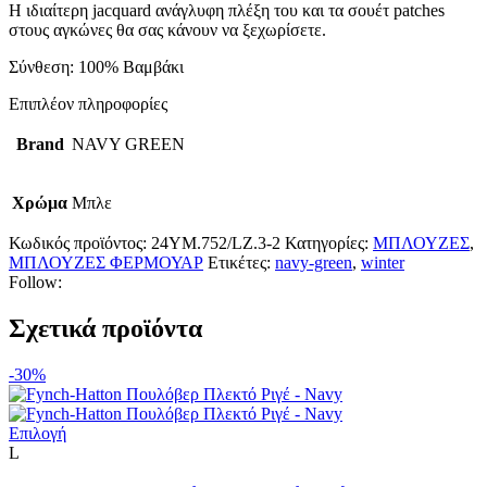
Η ιδιαίτερη jacquard ανάγλυφη πλέξη του και τα σουέτ patches
μπορούν
στους αγκώνες θα σας κάνουν να ξεχωρίσετε.
να
επιλεγούν
Σύνθεση: 100% Βαμβάκι
στη
σελίδα
Επιπλέον πληροφορίες
του
προϊόντος
Brand
NAVY GREEN
Χρώμα
Μπλε
Κωδικός προϊόντος:
24YM.752/LZ.3-2
Κατηγορίες:
ΜΠΛΟΥΖΕΣ
,
ΜΠΛΟΥΖΕΣ ΦΕΡΜΟΥΑΡ
Ετικέτες:
navy-green
,
winter
Follow:
Σχετικά προϊόντα
-30%
Αυτό
Επιλογή
το
L
προϊόν