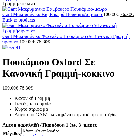
Γραμμή-κοκκινο
Original
Gant Μακρυμάνικo Βαμβακερό Πουκάμισο-μαυρο
109.00
€
76.30
€
price
τ
Back to products
was:
τ
109.00€
ε
7
Gant Μακρυμάνικo Φανελένιο Πουκάμισο σε Κανονική Γραμμή-
Original
Η
πρασινο
109.00
€
76.30
€
price
τρέχουσα
was:
τιμή
109.00€.
είναι:
Πουκάμισο Oxford Σε
76.30€.
Κανονική Γραμμή-κοκκινο
Original
Η
109.00
€
76.30
€
price
τρέχουσα
Kανονική Γραμμή
was:
τιμή
Γιακάς με κουμπία
109.00€.
είναι:
Κυρτό στρίφωμα
76.30€.
Λογότυπo GANT κεντημένο στην τσέπη στο στήθος
Άμεση παραλαβή / Παράδοση 1 έως 3 ημέρες
Μέγεθος