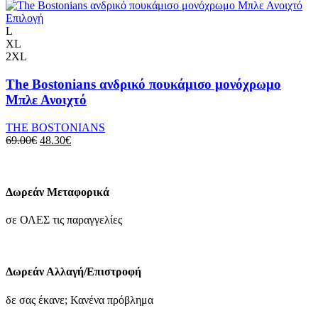
να
75.00€.
είναι:
επιλεγούν
Αυτό
52.50€.
Επιλογή
στη
το
L
σελίδα
προϊόν
XL
του
έχει
2XL
προϊόντος
πολλαπλές
παραλλαγές.
The Bostonians ανδρικό πουκάμισο μονόχρωμο
Οι
Μπλε Ανοιχτό
επιλογές
μπορούν
THE BOSTONIANS
να
Original
Η
69.00
€
48.30
€
επιλεγούν
price
τρέχουσα
στη
was:
τιμή
σελίδα
69.00€.
είναι:
του
48.30€.
Δωρεάν Μεταφορικά
προϊόντος
σε ΟΛΕΣ τις παραγγελίες
Δωρεάν Αλλαγή/Επιστροφή
δε σας έκανε; Κανένα πρόβλημα