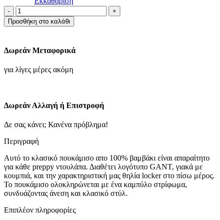
Εκκαθάριση
Πουκάμισο
Oxford
Προσθήκη στο καλάθι
Σε
Κανονική
Γραμμή-
Δωρεάν Μεταφορικά
κοκκινο
ποσότητα
για λίγες μέρες ακόμη
Δωρεάν Αλλαγή ή Επιστροφή
Δε σας κάνει; Κανένα πρόβλημα!
Περιγραφή
Aυτό το κλασικό πουκάμισο απο 100% βαμβάκι είναι απαραίτητο
για κάθε preppy ντουλάπα. Διαθέτει λογότυπο GANT, γιακά με
κουμπιά, και την χαρακτηριστική μας θηλία locker στο πίσω μέρος.
Το πουκάμισο ολοκληρώνεται με ένα καμπύλο στρίφωμα,
συνδυάζοντας άνεση και κλασικό στύλ.
Επιπλέον πληροφορίες