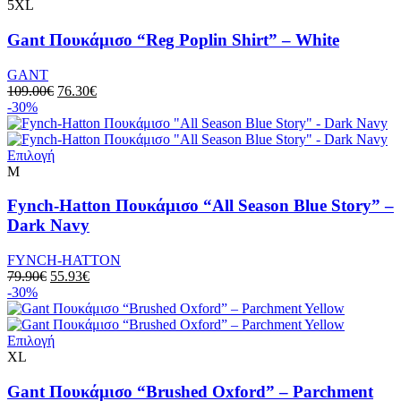
προϊόν
5XL
του
έχει
προϊόντος
πολλαπλές
Gant Πουκάμισο “Reg Poplin Shirt” – White
παραλλαγές.
Οι
GANT
επιλογές
Original
Η
109.00
€
76.30
€
μπορούν
price
τρέχουσα
-30%
να
was:
τιμή
επιλεγούν
109.00€.
είναι:
στη
Αυτό
76.30€.
Επιλογή
σελίδα
το
M
του
προϊόν
προϊόντος
έχει
Fynch-Hatton Πουκάμισο “All Season Blue Story” –
πολλαπλές
Dark Navy
παραλλαγές.
Οι
FYNCH-HATTON
επιλογές
Original
Η
79.90
€
55.93
€
μπορούν
price
τρέχουσα
-30%
να
was:
τιμή
επιλεγούν
79.90€.
είναι:
στη
Αυτό
55.93€.
Επιλογή
σελίδα
το
XL
του
προϊόν
προϊόντος
έχει
Gant Πουκάμισο “Brushed Oxford” – Parchment