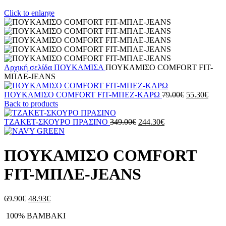
Click to enlarge
Αρχική σελίδα
ΠΟΥΚΑΜΙΣΑ
ΠΟΥΚΑΜΙΣΟ COMFORT FIT-
ΜΠΛΕ-JEANS
Original
Η
ΠΟΥΚΑΜΙΣΟ COMFORT FIT-ΜΠΕΖ-ΚΑΡΩ
79.00
€
55.30
€
price
τρέχ
Back to products
was:
τιμή
Original
Η
79.00€.
είναι:
ΤΖΑΚΕΤ-ΣΚΟΥΡΟ ΠΡΑΣΙΝΟ
349.00
€
244.30
€
price
τρέχουσα
55.30
was:
τιμή
349.00€.
είναι:
ΠΟΥΚΑΜΙΣΟ COMFORT
244.30€.
FIT-ΜΠΛΕ-JEANS
Original
Η
69.90
€
48.93
€
price
τρέχουσα
100% ΒΑΜΒΑΚΙ
was:
τιμή
69.90€.
είναι: