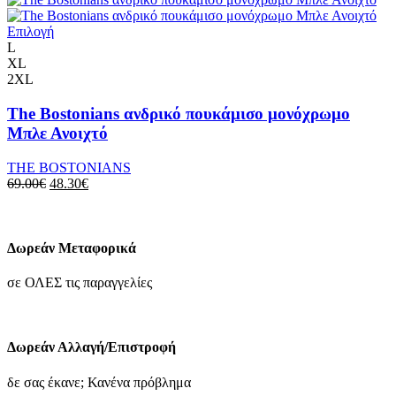
επιλεγούν
79.90€.
είναι:
στη
Αυτό
55.93€.
Επιλογή
σελίδα
το
L
του
προϊόν
XL
προϊόντος
έχει
2XL
πολλαπλές
παραλλαγές.
The Bostonians ανδρικό πουκάμισο μονόχρωμο
Οι
Μπλε Ανοιχτό
επιλογές
μπορούν
THE BOSTONIANS
να
Original
Η
69.00
€
48.30
€
επιλεγούν
price
τρέχουσα
στη
was:
τιμή
σελίδα
69.00€.
είναι:
του
48.30€.
Δωρεάν Μεταφορικά
προϊόντος
σε ΟΛΕΣ τις παραγγελίες
Δωρεάν Αλλαγή/Επιστροφή
δε σας έκανε; Κανένα πρόβλημα