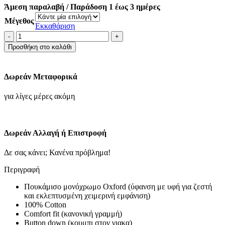
Άμεση παραλαβή / Παράδοση 1 έως 3 ημέρες
48.93€.
Μέγεθος
Εκκαθάριση
ΠΟΥΚΑΜΙΣΟ
COMFORT
Προσθήκη στο καλάθι
FIT-
ΜΠΛΕ-
JEANS
Δωρεάν Μεταφορικά
ποσότητα
για λίγες μέρες ακόμη
Δωρεάν Αλλαγή ή Επιστροφή
Δε σας κάνει; Κανένα πρόβλημα!
Περιγραφή
Πουκάμισο μονόχρωμο Oxford (ύφανση με υφή για ζεστή
και εκλεπτυσμένη χειμερινή εμφάνιση)
100% Cotton
Comfort fit (κανονική γραμμή)
Button down (κουμπι στον γιακα)