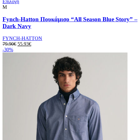
Αυτό
Επιλογή
το
M
προϊόν
έχει
Fynch-Hatton Πουκάμισο “All Season Blue Story” –
πολλαπλές
Dark Navy
παραλλαγές.
Οι
FYNCH-HATTON
επιλογές
Original
Η
79.90
€
55.93
€
μπορούν
price
τρέχουσα
-30%
να
was:
τιμή
επιλεγούν
79.90€.
είναι:
στη
55.93€.
σελίδα
του
προϊόντος