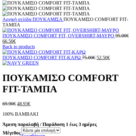
Αρχική σελίδα
ΠΟΥΚΑΜΙΣΑ
ΠΟΥΚΑΜΙΣΟ COMFORT FIT-
ΤΑΜΠΑ
Ori
ΠΟΥΚΑΜΙΣΟ COMFORT FIT, OVERSHIRT-ΜΑΥΡΟ
95.00
€
Η
pric
66.50
€
τρέχουσα
was
Back to products
τιμή
95.
είναι:
Original
Η
ΠΟΥΚΑΜΙΣΟ COMFORT FIT-ΚΑΡΩ
75.00
€
52.50
€
66.50€.
price
τρέχουσα
was:
τιμή
75.00€.
είναι:
ΠΟΥΚΑΜΙΣΟ COMFORT
52.50€.
FIT-ΤΑΜΠΑ
Original
Η
69.90
€
48.93
€
price
τρέχουσα
100% ΒΑΜΒΑΚI
was:
τιμή
69.90€.
είναι:
Άμεση παραλαβή / Παράδοση 1 έως 3 ημέρες
48.93€.
Μέγεθος
Εκκαθάριση