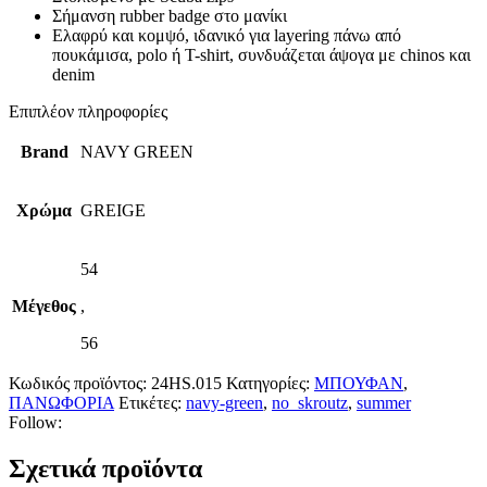
Σήμανση rubber badge στο μανίκι
Ελαφρύ και κομψό, ιδανικό για layering πάνω από
πουκάμισα, polo ή T-shirt, συνδυάζεται άψογα με chinos και
denim
Επιπλέον πληροφορίες
Brand
NAVY GREEN
Χρώμα
GREIGE
54
Μέγεθος
,
56
Κωδικός προϊόντος:
24HS.015
Κατηγορίες:
ΜΠΟΥΦΑΝ
,
ΠΑΝΩΦΟΡΙΑ
Ετικέτες:
navy-green
,
no_skroutz
,
summer
Follow:
Σχετικά προϊόντα