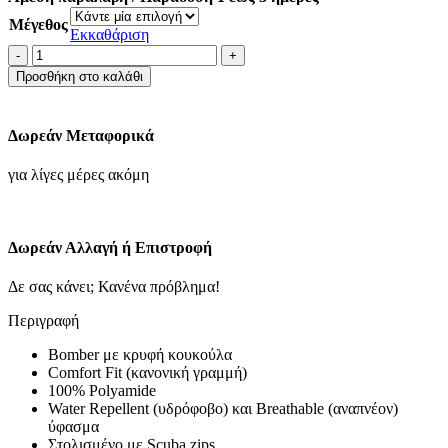
Μέγεθος
Εκκαθάριση
ΤΖΑΚΕΤ-
ΜΠΕΖ
Προσθήκη στο καλάθι
ποσότητα
Δωρεάν Μεταφορικά
για λίγες μέρες ακόμη
Δωρεάν Αλλαγή ή Επιστροφή
Δε σας κάνει; Κανένα πρόβλημα!
Περιγραφή
Bomber με κρυφή κουκούλα
Comfort Fit (κανονική γραμμή)
100% Polyamide
Water Repellent (υδρόφοβο) και Breathable (αναπνέον)
ύφασμα
Στολισμένο με Scuba zips