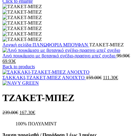
Click to enlarge
Αρχική σελίδα
ΠΑΝΩΦΟΡΙΑ
ΜΠΟΥΦΑΝ
ΤΖΑΚΕΤ-ΜΠΕΖ
Ori
Λινό πουκάμισο με βοτανικό σχέδιο-πρασινο μπεζ σχεδιο
99.90
€
Η
pri
69.93
€
τρέχουσα
wa
Back to products
τιμή
99.
είναι:
Original
Η
ΣΑΚΚΑΚΙ-ΤΖΑΚΕΤ-ΜΠΕΖ ΑΝΟΙΧΤΟ
159.00
€
111.30
€
69.93€.
price
τρέχουσ
was:
τιμή
159.00€.
είναι:
ΤΖΑΚΕΤ-ΜΠΕΖ
111.30€.
Original
Η
239.00
€
167.30
€
price
τρέχουσα
was:
τιμή
100% ΠΟΛΥΑΜΙΝΤ
239.00€.
είναι:
167.30€.
Άμεση παραλαβή / Παράδοση 1 έως 3 ημέρες