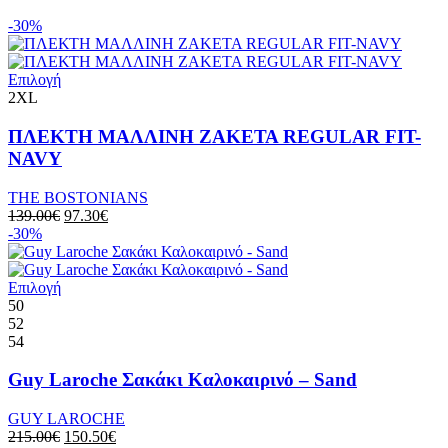
-30%
Αυτό
Επιλογή
το
2XL
προϊόν
έχει
ΠΛΕΚΤΗ ΜΑΛΛΙΝΗ ΖΑΚΕΤΑ REGULAR FIT-
πολλαπλές
NAVY
παραλλαγές.
Οι
THE BOSTONIANS
επιλογές
Original
Η
139.00
€
97.30
€
μπορούν
price
τρέχουσα
-30%
να
was:
τιμή
επιλεγούν
139.00€.
είναι:
στη
Αυτό
97.30€.
Επιλογή
σελίδα
το
50
του
προϊόν
52
προϊόντος
έχει
54
πολλαπλές
παραλλαγές.
Guy Laroche Σακάκι Καλοκαιρινό – Sand
Οι
επιλογές
GUY LAROCHE
μπορούν
Original
Η
215.00
€
150.50
€