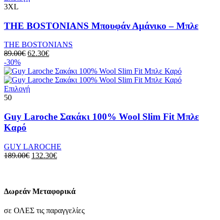
του
το
3XL
προϊόντος
προϊόν
έχει
THE BOSTONIANS Μπουφάν Αμάνικο – Μπλε
πολλαπλές
παραλλαγές.
THE BOSTONIANS
Οι
Original
Η
89.00
€
62.30
€
επιλογές
price
τρέχουσα
-30%
μπορούν
was:
τιμή
να
89.00€.
είναι:
επιλεγούν
Αυτό
62.30€.
Επιλογή
στη
το
50
σελίδα
προϊόν
του
έχει
Guy Laroche Σακάκι 100% Wool Slim Fit Μπλε
προϊόντος
πολλαπλές
Καρό
παραλλαγές.
Οι
GUY LAROCHE
επιλογές
Original
Η
189.00
€
132.30
€
μπορούν
price
τρέχουσα
να
was:
τιμή
επιλεγούν
189.00€.
είναι:
στη
132.30€.
Δωρεάν Μεταφορικά
σελίδα
του
σε ΟΛΕΣ τις παραγγελίες
προϊόντος