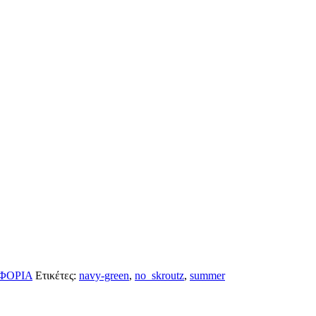
ΦΟΡΙΑ
Ετικέτες:
navy-green
,
no_skroutz
,
summer