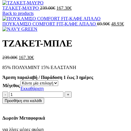
Original
Η
ΤΖΑΚΕΤ-ΜΑΥΡΟ
239.00
€
167.30
€
price
τρέχουσα
Back to products
was:
τιμή
239.00€.
είναι:
Original
Η
ΠΟΥΚΑΜΙΣΟ COMFORT FIT-ΚΑΦΕ ΑΠΑΛΟ
69.90
€
48.93
€
167.30€.
price
τρέ
was:
τιμ
69.90€.
είνα
ΤΖΑΚΕΤ-ΜΠΛΕ
48.
Original
Η
239.00
€
167.30
€
price
τρέχουσα
85% ΠΟΛΥΑΜΙΝΤ 15% ΕΛΑΣΤΑΝΗ
was:
τιμή
239.00€.
είναι:
Άμεση παραλαβή / Παράδοση 1 έως 3 ημέρες
167.30€.
Μέγεθος
Εκκαθάριση
ΤΖΑΚΕΤ-
ΜΠΛΕ
Προσθήκη στο καλάθι
ποσότητα
Δωρεάν Μεταφορικά
για λίγες μέρες ακόμη