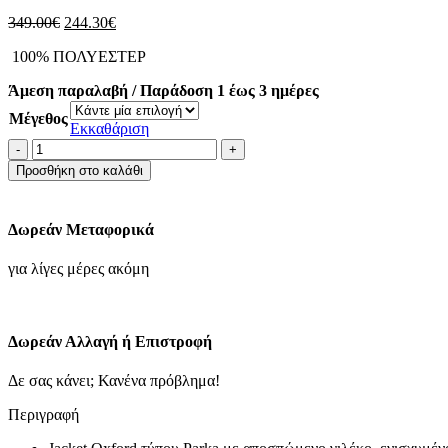
Original
Η
349.00
€
244.30
€
price
τρέχουσα
100% ΠΟΛΥΕΣΤΕΡ
was:
τιμή
349.00€.
είναι:
Άμεση παραλαβή / Παράδοση 1 έως 3 ημέρες
244.30€.
Μέγεθος
Εκκαθάριση
ΤΖΑΚΕΤ-
ΣΚΟΥΡΟ
Προσθήκη στο καλάθι
ΠΡΑΣΙΝΟ
ποσότητα
Δωρεάν Μεταφορικά
για λίγες μέρες ακόμη
Δωρεάν Αλλαγή ή Επιστροφή
Δε σας κάνει; Κανένα πρόβλημα!
Περιγραφή