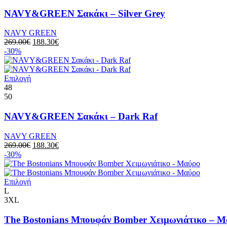
παραλλαγές.
Οι
NAVY&GREEN Σακάκι – Silver Grey
επιλογές
μπορούν
NAVY GREEN
να
Original
Η
269.00
€
188.30
€
επιλεγούν
price
τρέχουσα
-30%
στη
was:
τιμή
σελίδα
269.00€.
είναι:
του
Αυτό
188.30€.
Επιλογή
προϊόντος
το
48
προϊόν
50
έχει
πολλαπλές
NAVY&GREEN Σακάκι – Dark Raf
παραλλαγές.
Οι
NAVY GREEN
επιλογές
Original
Η
269.00
€
188.30
€
μπορούν
price
τρέχουσα
-30%
να
was:
τιμή
επιλεγούν
269.00€.
είναι:
στη
Αυτό
188.30€.
Επιλογή
σελίδα
το
L
του
προϊόν
3XL
προϊόντος
έχει
πολλαπλές
The Bostonians Μπουφάν Bomber Χειμωνιάτικο – 
παραλλαγές.