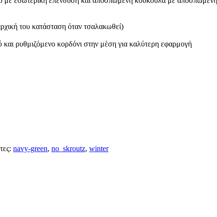
ένο με εσωτερική επένδυση και αποσπώμενη κουκούλα με αποσπώμεν
αρχική του κατάσταση όταν τσαλακωθεί)
τό και ρυθμιζόμενο κορδόνι στην μέση για καλύτερη εφαρμογή
τες:
navy-green
,
no_skroutz
,
winter