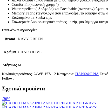
Jacket Oxford τύπου Parka με αποσπώμενο γιλέκο, ενισχυμ
Comfort fit (κανονική γραμμή)
Water repellent (υδρόφοβο) και Breathable (αναπνέον) ύφασμα
Memory Fabric (τεχνολογία που επαναφέρει το ύφασμα στην 
Στολισμένο με Scuba zips
Εσωτερικά: Δυο εσωτερικές τσέπες με zip, μια θήκη για κινη
Επιπλέον πληροφορίες
Brand
NAVY GREEN
Χρώμα
CHAR OLIVE
Μέγεθος
M
Κωδικός προϊόντος:
24WE.157/1.2
Κατηγορία:
ΠΑΝΩΦΟΡΙΑ
Ετικέ
Follow:
Σχετικά προϊόντα
-30%