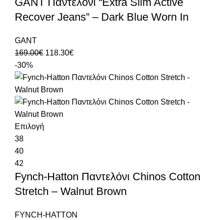
GANT Παντελόνι “Extra Slim Active
Recover Jeans” – Dark Blue Worn In
GANT
169.00
€
118.30
€
-30%
Επιλογή
38
40
42
Fynch-Hatton Παντελόνι Chinos Cotton
Stretch – Walnut Brown
FYNCH-HATTON