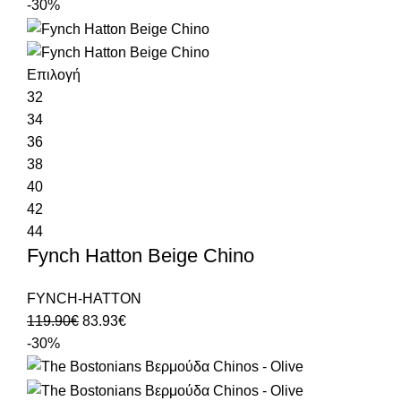
-30%
Επιλογή
32
34
36
38
40
42
44
Fynch Hatton Beige Chino
FYNCH-HATTON
119.90
€
83.93
€
-30%