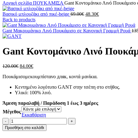
Αρχική σελίδα
ΠΟΥΚΑΜΙΣΑ
Gant Κοντομάνικο Λινό Πουκάμισο
Original
Η
Βασικό μπλουζάκι από πικέ-beige
69.00
€
48.30
€
price
τρέχουσα
Back to products
was:
τιμή
69.00€.
είναι:
Gant Μακρυμάνικo Λινό Πουκάμισο σε Κανονική Γραμμή Ρουά
13
48.30€.
Gant Κοντομάνικο Λινό Πουκά
Original
Η
120.00
€
84.00
€
price
τρέχουσα
Πουκάμισομεκουμπίστανο дляк, κοντά μανίκια.
was:
τιμή
120.00€.
είναι:
Κεντημένο λογότυπο GANT στην τσέπη στο στήθος.
84.00€.
Υλικό: 100% λινό.
Άμεση παραλαβή / Παράδοση 1 έως 3 ημέρες
Μέγεθος
Εκκαθάριση
Gant
Κοντομάνικο
Προσθήκη στο καλάθι
Λινό
Πουκάμισο