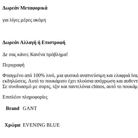
σε
Δωρεάν Μεταφορικά
Κανονική
Γραμμή
για λίγες μέρες ακόμη
Μπλε
ποσότητα
Δωρεάν Αλλαγή ή Επιστροφή
Δε σας κάνει; Κανένα πρόβλημα!
Περιγραφή
Φτιαγμένο από 100% λινό, μια φυσικά αναπνεύσιμη και ελαφριά ίνα
εκδηλώσεις. Αυτό το πουκάμισο έχει πλούσια απόχρωση και αυθεντικ
Σε συνδυασμό με σορτς, τζιν και παντελόνια chinos, αυτό το πουκάμ
Επιπλέον πληροφορίες
Brand
GANT
Χρώμα
EVENING BLUE