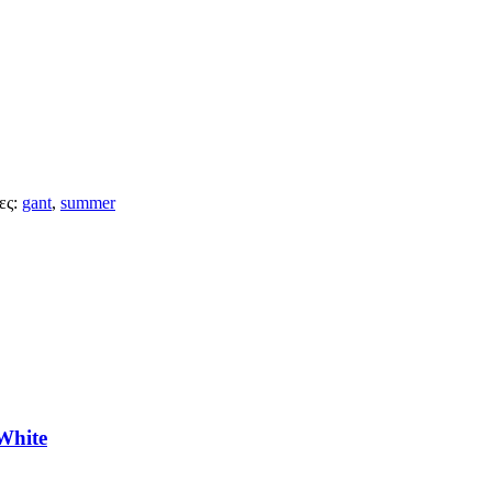
ες:
gant
,
summer
White