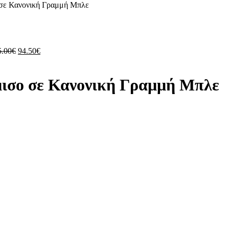
 σε Κανονική Γραμμή Μπλε
Original
Η
5.00
€
94.50
€
price
τρέχουσα
was:
τιμή
135.00€.
είναι:
μισο σε Κανονική Γραμμή Μπλε
94.50€.