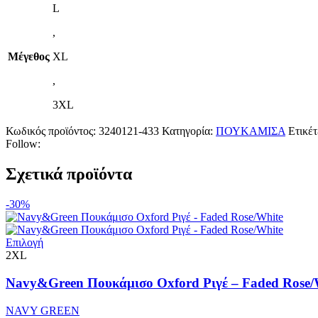
L
,
Μέγεθος
XL
,
3XL
Κωδικός προϊόντος:
3240121-433
Κατηγορία:
ΠΟΥΚΑΜΙΣΑ
Ετικέτ
Follow:
Σχετικά προϊόντα
-30%
Αυτό
Επιλογή
το
2XL
προϊόν
έχει
Navy&Green Πουκάμισο Oxford Ριγέ – Faded Rose/
πολλαπλές
παραλλαγές.
NAVY GREEN