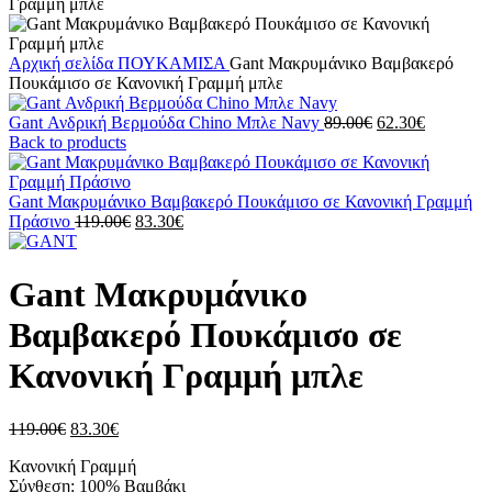
Αρχική σελίδα
ΠΟΥΚΑΜΙΣΑ
Gant Μακρυμάνικo Βαμβακερό
Πουκάμισο σε Κανονική Γραμμή μπλε
Original
Η
Gant Ανδρική Βερμούδα Chino Μπλε Navy
89.00
€
62.30
€
price
τρέχουσα
Back to products
was:
τιμή
89.00€.
είναι:
62.30€.
Gant Μακρυμάνικo Βαμβακερό Πουκάμισο σε Κανονική Γραμμή
Original
Η
Πράσινο
119.00
€
83.30
€
price
τρέχουσα
was:
τιμή
119.00€.
είναι:
Gant Μακρυμάνικo
83.30€.
Βαμβακερό Πουκάμισο σε
Κανονική Γραμμή μπλε
Original
Η
119.00
€
83.30
€
price
τρέχουσα
Κανονική Γραμμή
was:
τιμή
Σύνθεση: 100% Βαμβάκι
119.00€.
είναι: