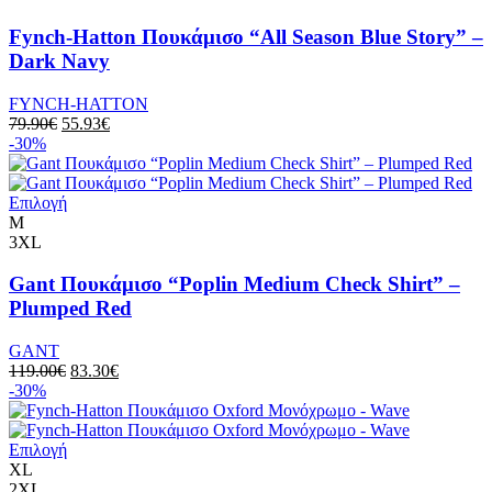
του
προϊόν
προϊόντος
έχει
Fynch-Hatton Πουκάμισο “All Season Blue Story” –
πολλαπλές
Dark Navy
παραλλαγές.
Οι
FYNCH-HATTON
επιλογές
Original
Η
79.90
€
55.93
€
μπορούν
price
τρέχουσα
-30%
να
was:
τιμή
επιλεγούν
79.90€.
είναι:
στη
Αυτό
55.93€.
Επιλογή
σελίδα
το
M
του
προϊόν
3XL
προϊόντος
έχει
πολλαπλές
Gant Πουκάμισο “Poplin Medium Check Shirt” –
παραλλαγές.
Plumped Red
Οι
επιλογές
GANT
μπορούν
Original
Η
119.00
€
83.30
€
να
price
τρέχουσα
-30%
επιλεγούν
was:
τιμή
στη
119.00€.
είναι:
σελίδα
Αυτό
83.30€.
Επιλογή
του
το
XL
προϊόντος
προϊόν
2XL