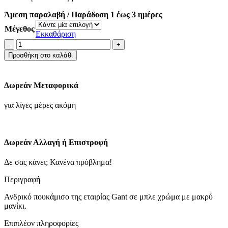
83.30€.
Άμεση παραλαβή / Παράδοση 1 έως 3 ημέρες
Μέγεθος
Εκκαθάριση
Gant
Μακρυμάνικo
Προσθήκη στο καλάθι
Βαμβακερό
Πουκάμισο
σε
Δωρεάν Μεταφορικά
Κανονική
Γραμμή
για λίγες μέρες ακόμη
μπλε
ποσότητα
Δωρεάν Αλλαγή ή Επιστροφή
Δε σας κάνει; Κανένα πρόβλημα!
Περιγραφή
Ανδρικό πουκάμισο της εταιρίας Gant σε μπλε χρώμα με μακρύ
μανίκι.
Επιπλέον πληροφορίες