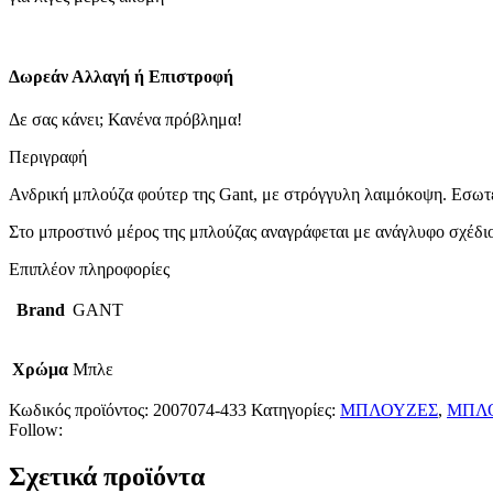
-
Evening
Blue
ποσότητα
Δωρεάν Αλλαγή ή Επιστροφή
Δε σας κάνει; Κανένα πρόβλημα!
Περιγραφή
Ανδρική μπλούζα φούτερ της Gant, με στρόγγυλη λαιμόκοψη. Εσωτερι
Στο μπροστινό μέρος της μπλούζας αναγράφεται με ανάγλυφο σχέδιο 
Επιπλέον πληροφορίες
Brand
GANT
Χρώμα
Μπλε
Κωδικός προϊόντος:
2007074-433
Κατηγορίες:
ΜΠΛΟΥΖΕΣ
,
ΜΠΛΟ
Follow:
Σχετικά προϊόντα