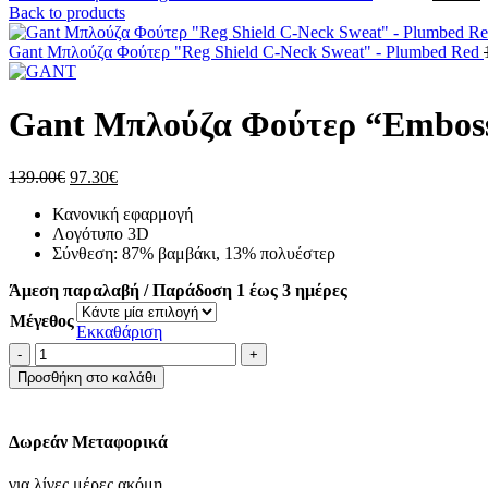
price
τ
Back to products
was:
τ
119.00€
ε
Gant Μπλούζα Φούτερ "Reg Shield C-Neck Sweat" - Plumbed Red
8
Gant Μπλούζα Φούτερ “Emboss
Original
Η
139.00
€
97.30
€
price
τρέχουσα
Κανονική εφαρμογή
was:
τιμή
Λογότυπο 3D
139.00€.
είναι:
Σύνθεση: 87% βαμβάκι, 13% πολυέστερ
97.30€.
Άμεση παραλαβή / Παράδοση 1 έως 3 ημέρες
Μέγεθος
Εκκαθάριση
Gant
Μπλούζα
Προσθήκη στο καλάθι
Φούτερ
"Embossed
Sweat
Δωρεάν Μεταφορικά
C-
Neck"
για λίγες μέρες ακόμη