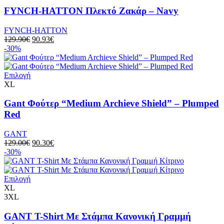
FYNCH-HATTON Πλεκτό Ζακάρ – Navy
FYNCH-HATTON
129.90
€
90.93
€
-30%
Επιλογή
XL
Gant Φούτερ “Medium Archieve Shield” – Plumped
Red
GANT
129.00
€
90.30
€
-30%
Επιλογή
XL
3XL
GANT T-Shirt Με Στάμπα Κανονική Γραμμή