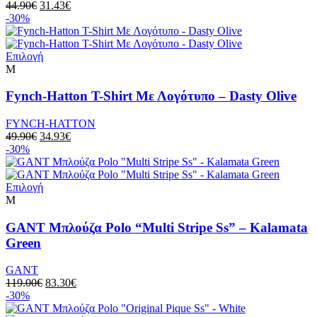
44.90
€
31.43
€
-30%
Επιλογή
M
Fynch-Hatton T-Shirt Με Λογότυπο – Dasty Olive
FYNCH-HATTON
49.90
€
34.93
€
-30%
Επιλογή
M
GANT Μπλούζα Polo “Multi Stripe Ss” – Kalamata
Green
GANT
119.00
€
83.30
€
-30%