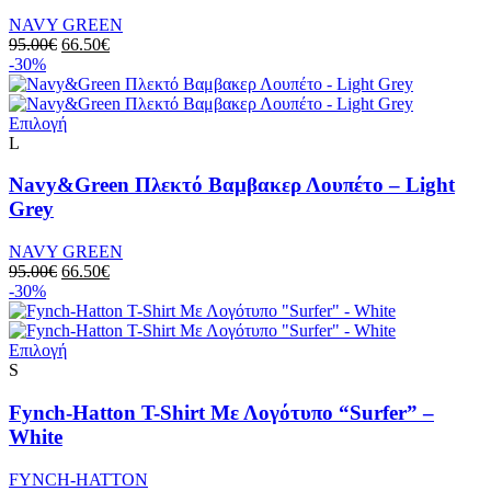
NAVY GREEN
95.00
€
66.50
€
-30%
Επιλογή
L
Navy&Green Πλεκτό Βαμβακερ Λουπέτο – Light
Grey
NAVY GREEN
95.00
€
66.50
€
-30%
Επιλογή
S
Fynch-Hatton T-Shirt Με Λογότυπο “Surfer” –
White
FYNCH-HATTON