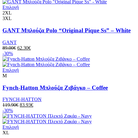
Επιλογή
2XL
3XL
GANT Μπλούζα Polo “Original Pique Ss” – White
GANT
89.00
€
62.30
€
-30%
Επιλογή
M
Fynch-Hatton Μπλούζα Ζιβάγκο – Coffee
FYNCH-HATTON
119.90
€
83.93
€
-30%
Επιλογή
XL