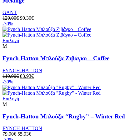
Melange
GANT
129.00
€
90.30
€
-30%
Επιλογή
M
Fynch-Hatton Μπλούζα Ζιβάγκο – Coffee
FYNCH-HATTON
119.90
€
83.93
€
-30%
Επιλογή
M
Fynch-Hatton Μπλούζα “Rugby” – Winter Red
FYNCH-HATTON
79.90
€
55.93
€
-30%