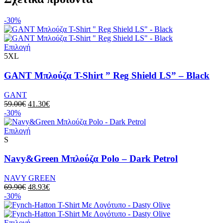
-30%
Επιλογή
5XL
GANT Μπλούζα T-Shirt ” Reg Shield LS” – Black
GANT
59.00
€
41.30
€
-30%
Επιλογή
S
Navy&Green Mπλούζα Polo – Dark Petrol
NAVY GREEN
69.90
€
48.93
€
-30%
Επιλογή