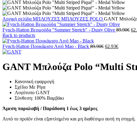
Αρχική σελίδα
ΜΠΛΟΥΖΕΣ
ΜΠΛΟΥΖΕΣ POLO
GANT Μπλούζα Po
Fynch-Hatton Βερμούδα "Summer Stretch" - Dusty Olive
89.90
€
62
Back to products
Fynch-Hatton Πουκάμισο Λινό Μao - Black
89.90
€
62.93
€
GANT Μπλούζα Polo “Multi Str
Κανονική εφαρμογή
Σχέδιο Με Ρίγα
Λογότυπο GANT
Σύνθεση: 100% Βαμβάκι
Άμεση παραλαβή / Παράδοση 1 έως 3 ημέρες
Αυτό το προϊόν είναι εξαντλημένο και μη διαθέσιμο αυτή τη στιγμή.