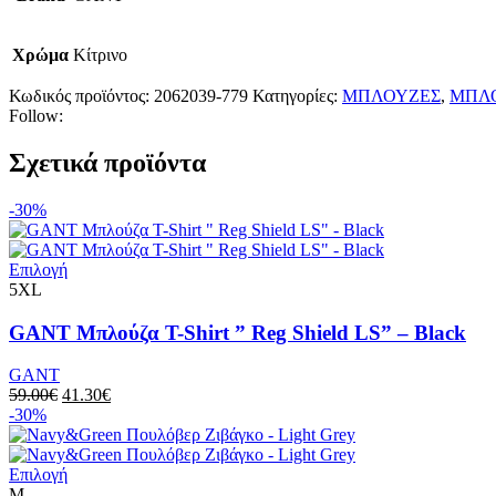
Χρώμα
Κίτρινο
Κωδικός προϊόντος:
2062039-779
Κατηγορίες:
ΜΠΛΟΥΖΕΣ
,
ΜΠΛΟ
Follow:
Σχετικά προϊόντα
-30%
Επιλογή
5XL
GANT Μπλούζα T-Shirt ” Reg Shield LS” – Black
GANT
59.00
€
41.30
€
-30%
Επιλογή
M