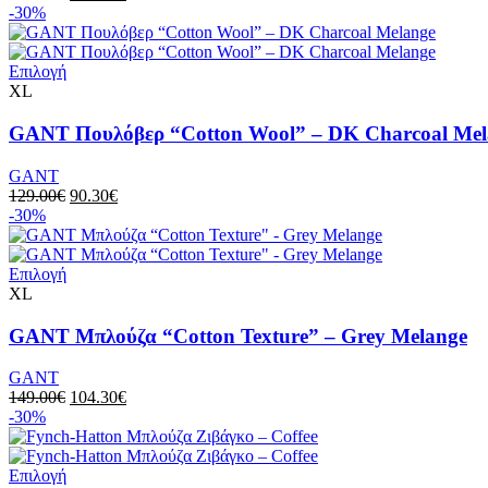
-30%
Επιλογή
XL
GANT Πουλόβερ “Cotton Wool” – DK Charcoal Mel
GANT
129.00
€
90.30
€
-30%
Επιλογή
XL
GANT Μπλούζα “Cotton Texture” – Grey Melange
GANT
149.00
€
104.30
€
-30%
Επιλογή