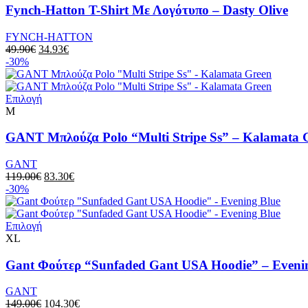
Fynch-Hatton T-Shirt Με Λογότυπο – Dasty Olive
FYNCH-HATTON
49.90
€
34.93
€
-30%
Επιλογή
M
GANT Μπλούζα Polo “Multi Stripe Ss” – Kalamata 
GANT
119.00
€
83.30
€
-30%
Επιλογή
XL
Gant Φούτερ “Sunfaded Gant USA Hoodie” – Eveni
GANT
149.00
€
104.30
€