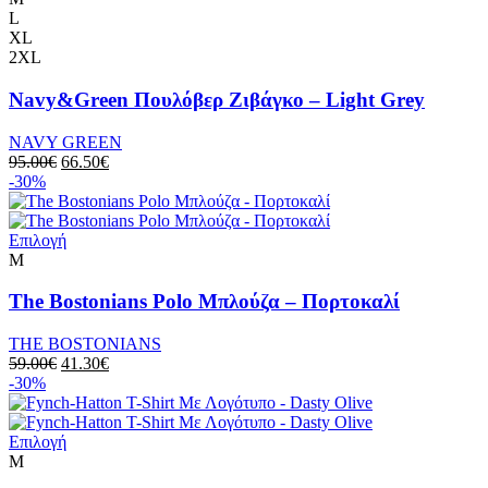
L
XL
2XL
Navy&Green Πουλόβερ Ζιβάγκο – Light Grey
NAVY GREEN
95.00
€
66.50
€
-30%
Επιλογή
M
The Bostonians Polo Μπλούζα – Πορτοκαλί
THE BOSTONIANS
59.00
€
41.30
€
-30%
Επιλογή
M