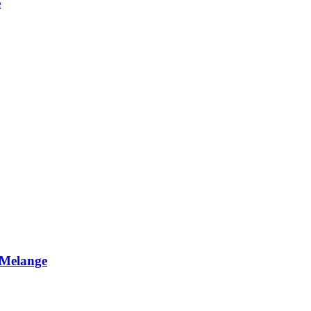
e
Melange