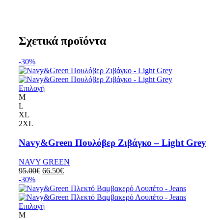
Σχετικά προϊόντα
-30%
Επιλογή
M
L
XL
2XL
Navy&Green Πουλόβερ Ζιβάγκο – Light Grey
NAVY GREEN
95.00
€
66.50
€
-30%
Επιλογή
M