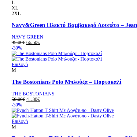
L
XL
2XL
Navy&Green Πλεκτό Βαμβακερό Λουπέτο – Jean
NAVY GREEN
95.00
€
66.50
€
-30%
Επιλογή
M
The Bostonians Polo Μπλούζα – Πορτοκαλί
THE BOSTONIANS
59.00
€
41.30
€
-30%
Επιλογή
M