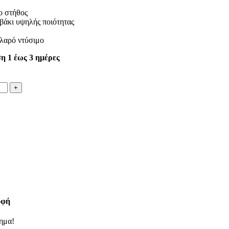
ο στήθος
βάκι υψηλής ποιότητας
αλαρό ντύσιμο
η 1 έως 3 ημέρες
οφή
ημα!