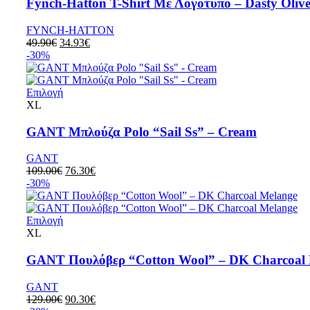
Fynch-Hatton T-Shirt Με Λογότυπο – Dasty Oliv
FYNCH-HATTON
49.90
€
34.93
€
-30%
Επιλογή
XL
GANT Μπλούζα Polo “Sail Ss” – Cream
GANT
109.00
€
76.30
€
-30%
Επιλογή
XL
GANT Πουλόβερ “Cotton Wool” – DK Charcoal 
GANT
129.00
€
90.30
€