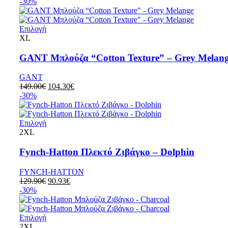
-30%
Επιλογή
XL
GANT Μπλούζα “Cotton Texture” – Grey Melan
GANT
149.00
€
104.30
€
-30%
Επιλογή
2XL
Fynch-Hatton Πλεκτό Ζιβάγκο – Dolphin
FYNCH-HATTON
129.90
€
90.93
€
-30%
Επιλογή
2XL