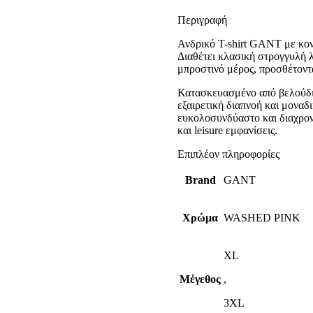
Περιγραφή
Ανδρικό T-shirt GANT με κον
Διαθέτει κλασική στρογγυλή λ
μπροστινό μέρος, προσθέτοντ
Κατασκευασμένο από βελούδι
εξαιρετική διαπνοή και μοναδ
ευκολοσυνδύαστο και διαχρονι
και leisure εμφανίσεις.
Επιπλέον πληροφορίες
Brand
GANT
Χρώμα
WASHED PINK
XL
Μέγεθος
,
3XL