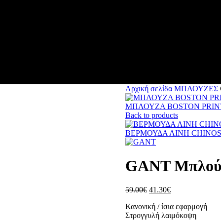
Αρχική σελίδα
ΜΠΛΟΥΖΕΣ
ΜΠΛΟΥΖΑ BOSTON PRIN
Back to products
ΒΕΡΜΟΥΔΑ ΛΙΝΗ CHINOS
GANT Μπλούζα
59.00
€
41.30
€
Κανονική / ίσια εφαρμογή
Στρογγυλή λαιμόκοψη