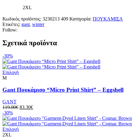
2XL
Κωδικός προϊόντος:
3230213 409
Κατηγορία:
ΠΟΥΚΑΜΙΣΑ
Ετικέτες:
gant
,
winter
Follow:
Σχετικά προϊόντα
-30%
Αυτό
Επιλογή
το
M
προϊόν
έχει
Gant Πουκάμισο “Micro Print Shirt” – Eggshell
πολλαπλές
παραλλαγές.
GANT
Οι
Original
Η
119.00
€
83.30
€
επιλογές
price
τρέχουσα
-30%
μπορούν
was:
τιμή
να
119.00€.
είναι:
επιλεγούν
Αυτό
83.30€.
Επιλογή
στη
το
2XL