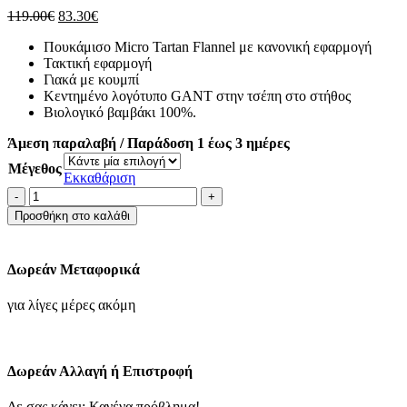
Original
Η
119.00
€
83.30
€
price
τρέχουσα
Πουκάμισο Micro Tartan Flannel με κανονική εφαρμογή
was:
τιμή
Τακτική εφαρμογή
119.00€.
είναι:
Γιακά με κουμπί
83.30€.
Κεντημένο λογότυπο GANT στην τσέπη στο στήθος
Βιολογικό βαμβάκι 100%.
Άμεση παραλαβή / Παράδοση 1 έως 3 ημέρες
Μέγεθος
Εκκαθάριση
GANT
Πουκάμισο
Προσθήκη στο καλάθι
της
σειράς
Flannel
Δωρεάν Μεταφορικά
-
Classic
για λίγες μέρες ακόμη
Blue
ποσότητα
Δωρεάν Αλλαγή ή Επιστροφή
Δε σας κάνει; Κανένα πρόβλημα!