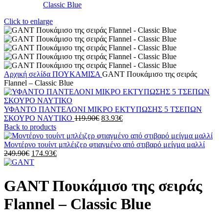
Click to enlarge
Αρχική σελίδα
ΠΟΥΚΑΜΙΣΑ
GANT Πουκάμισο της σειράς
Flannel – Classic Blue
ΥΦΑΝΤΟ ΠΑΝΤΕΛΟΝΙ ΜΙΚΡΟ ΕΚΤΥΠΩΣΗΣ 5 ΤΣΕΠΩΝ
Original
Η
ΣΚΟΥΡΟ ΝΑΥΤΙΚΟ
119.90
€
83.93
€
price
τρέχουσα
Back to products
was:
τιμή
119.90€.
είναι:
Μοντέρνο τουίντ μπλέιζερ φτιαγμένο από στιβαρό μείγμα μαλλί
Original
Η
83.93€.
249.90
€
174.93
€
price
τρέχουσα
was:
τιμή
249.90€.
είναι:
GANT Πουκάμισο της σειράς
174.93€.
Flannel – Classic Blue