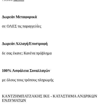
επιλογές
price
τρέχουσα
μπορούν
was:
τιμή
να
75.00€.
είναι:
επιλεγούν
52.50€.
Δωρεάν Μεταφορικά
στη
σελίδα
σε ΟΛΕΣ τις παραγγελίες
του
προϊόντος
Δωρεάν Αλλαγή/Επιστροφή
δε σας έκανε; Κανένα πρόβλημα
100% Ασφάλεια Συναλλαγών
με όλους τους τρόπους πληρωμής
ΚΑΝΤΖΗΜΠΑΤΖΑΚΗΣ ΙΚΕ - ΚΑΤΑΣΤΗΜΑ ΑΝΔΡΙΚΩΝ
ΕΝΔΥΜΑΤΩΝ