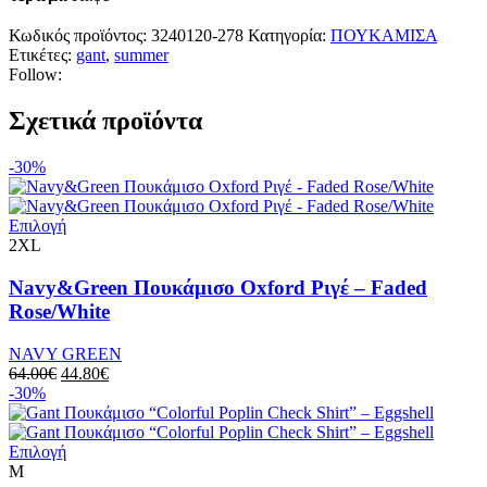
Κωδικός προϊόντος:
3240120-278
Κατηγορία:
ΠΟΥΚΑΜΙΣΑ
Ετικέτες:
gant
,
summer
Follow:
Σχετικά προϊόντα
-30%
Αυτό
Επιλογή
το
2XL
προϊόν
έχει
Navy&Green Πουκάμισο Oxford Ριγέ – Faded
πολλαπλές
Rose/White
παραλλαγές.
Οι
NAVY GREEN
επιλογές
Original
Η
64.00
€
44.80
€
μπορούν
price
τρέχουσα
-30%
να
was:
τιμή
επιλεγούν
64.00€.
είναι:
στη
Αυτό
44.80€.
Επιλογή
σελίδα
το
M
του