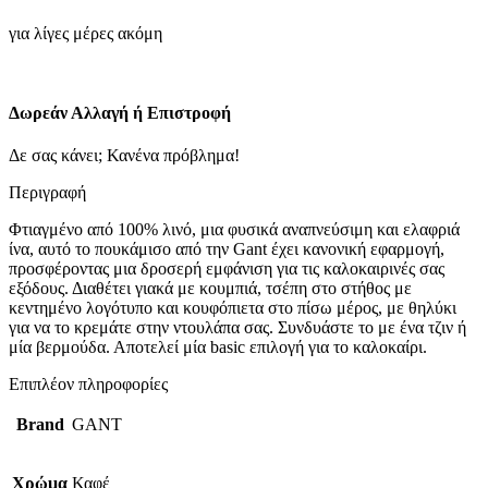
-
για λίγες μέρες ακόμη
Cognac
Brown
ποσότητα
Δωρεάν Αλλαγή ή Επιστροφή
Δε σας κάνει; Κανένα πρόβλημα!
Περιγραφή
Φτιαγμένο από 100% λινό, μια φυσικά αναπνεύσιμη και ελαφριά
ίνα, αυτό το πουκάμισο από την Gant έχει κανονική εφαρμογή,
προσφέροντας μια δροσερή εμφάνιση για τις καλοκαιρινές σας
εξόδους. Διαθέτει γιακά με κουμπιά, τσέπη στο στήθος με
κεντημένο λογότυπο και κουφόπιετα στο πίσω μέρος, με θηλύκι
για να το κρεμάτε στην ντουλάπα σας. Συνδυάστε το με ένα τζιν ή
μία βερμούδα. Αποτελεί μία basic επιλογή για το καλοκαίρι.
Επιπλέον πληροφορίες
Brand
GANT
Χρώμα
Καφέ