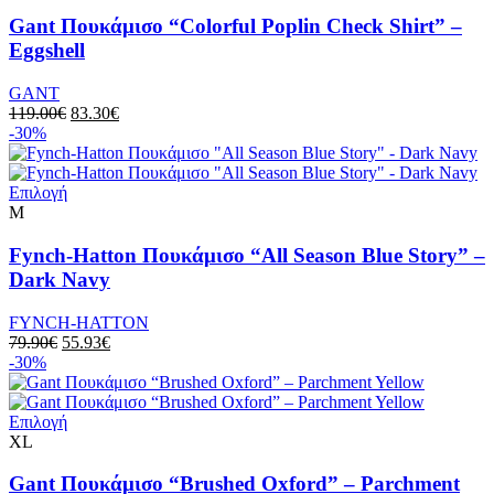
προϊόν
προϊόντος
έχει
Gant Πουκάμισο “Colorful Poplin Check Shirt” –
πολλαπλές
Eggshell
παραλλαγές.
Οι
GANT
επιλογές
Original
Η
119.00
€
83.30
€
μπορούν
price
τρέχουσα
-30%
να
was:
τιμή
επιλεγούν
119.00€.
είναι:
στη
Αυτό
83.30€.
Επιλογή
σελίδα
το
M
του
προϊόν
προϊόντος
έχει
Fynch-Hatton Πουκάμισο “All Season Blue Story” –
πολλαπλές
Dark Navy
παραλλαγές.
Οι
FYNCH-HATTON
επιλογές
Original
Η
79.90
€
55.93
€
μπορούν
price
τρέχουσα
-30%
να
was:
τιμή
επιλεγούν
79.90€.
είναι:
στη
Αυτό
55.93€.
Επιλογή
σελίδα
το
XL
του
προϊόν
προϊόντος
έχει
Gant Πουκάμισο “Brushed Oxford” – Parchment