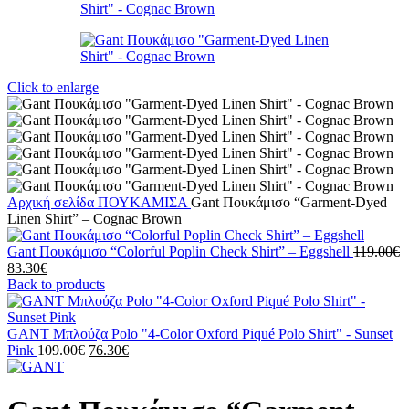
Click to enlarge
Αρχική σελίδα
ΠΟΥΚΑΜΙΣΑ
Gant Πουκάμισο “Garment-Dyed
Linen Shirt” – Cognac Brown
Gant Πουκάμισο “Colorful Poplin Check Shirt” – Eggshell
119.00
€
Original
Η
83.30
€
price
τρέχουσα
Back to products
was:
τιμή
119.00€.
είναι:
83.30€.
GANT Μπλούζα Polo "4-Color Oxford Piqué Polo Shirt" - Sunset
Original
Η
Pink
109.00
€
76.30
€
price
τρέχουσα
was:
τιμή
109.00€.
είναι: