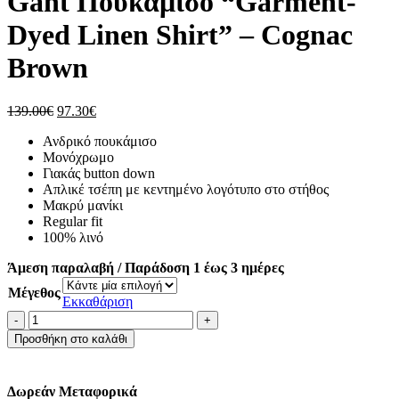
Gant Πουκάμισο “Garment-
76.30€.
Dyed Linen Shirt” – Cognac
Brown
Original
Η
139.00
€
97.30
€
price
τρέχουσα
Ανδρικό πουκάμισο
was:
τιμή
Μονόχρωμο
139.00€.
είναι:
Γιακάς button down
97.30€.
Απλικέ τσέπη με κεντημένο λογότυπο στο στήθος
Μακρύ μανίκι
Regular fit
100% λινό
Άμεση παραλαβή / Παράδοση 1 έως 3 ημέρες
Μέγεθος
Εκκαθάριση
Gant
Πουκάμισο
Προσθήκη στο καλάθι
"Garment-
Dyed
Linen
Δωρεάν Μεταφορικά
Shirt"