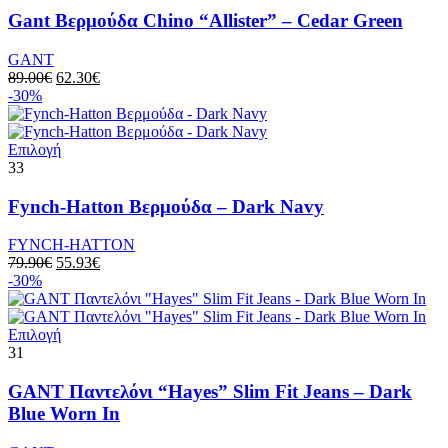
προϊόντος
έχει
Gant Βερμούδα Chino “Allister” – Cedar Green
πολλαπλές
παραλλαγές.
GANT
Οι
Original
Η
89.00
€
62.30
€
επιλογές
price
τρέχουσα
-30%
μπορούν
was:
τιμή
να
89.00€.
είναι:
επιλεγούν
Αυτό
62.30€.
Επιλογή
στη
το
33
σελίδα
προϊόν
του
έχει
Fynch-Hatton Βερμούδα – Dark Navy
προϊόντος
πολλαπλές
παραλλαγές.
FYNCH-HATTON
Οι
Original
Η
79.90
€
55.93
€
επιλογές
price
τρέχουσα
-30%
μπορούν
was:
τιμή
να
79.90€.
είναι:
επιλεγούν
Αυτό
55.93€.
Επιλογή
στη
το
31
σελίδα
προϊόν
του
έχει
GANT Παντελόνι “Hayes” Slim Fit Jeans – Dark
προϊόντος
πολλαπλές
Blue Worn In
παραλλαγές.
Οι