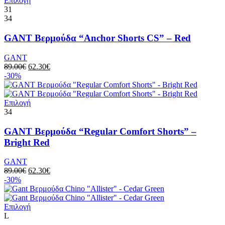
Επιλογή
προϊόντος
το
31
προϊόν
34
έχει
πολλαπλές
GANT Βερμούδα “Anchor Shorts CS” – Red
παραλλαγές.
Οι
GANT
επιλογές
Original
Η
89.00
€
62.30
€
μπορούν
price
τρέχουσα
-30%
να
was:
τιμή
επιλεγούν
89.00€.
είναι:
στη
Αυτό
62.30€.
Επιλογή
σελίδα
το
34
του
προϊόν
προϊόντος
έχει
GANT Βερμούδα “Regular Comfort Shorts” –
πολλαπλές
Bright Red
παραλλαγές.
Οι
GANT
επιλογές
Original
Η
89.00
€
62.30
€
μπορούν
price
τρέχουσα
-30%
να
was:
τιμή
επιλεγούν
89.00€.
είναι:
στη
Αυτό
62.30€.
Επιλογή
σελίδα
το
L
του
προϊόν