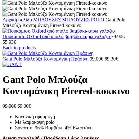
Αρχική σελίδα
ΜΠΛΟΥΖΕΣ
ΜΠΛΟΥΖΕΣ POLO
Gant Polo
Μπλούζα Κοντομάνικη Firered-κοκκινο
Origina
Πουκάμισο Oxford από απαλό βαμβάκι-καρω γαλαζιο
79.90
€
Η
price
55.93
€
τρέχουσα
was:
Back to products
τιμή
79.90€
είναι:
Original
Η
Gant Polo Μπλούζα Κοντομάνικη Πράσινη
99.00
€
69.30
€
55.93€.
price
τρέχουσα
was:
τιμή
99.00€.
είναι:
Gant Polo Μπλούζα
69.30€.
Κοντομάνικη Firered-κοκκινο
Original
Η
99.00
€
69.30
€
price
τρέχουσα
Κανονική εφαρμογή
was:
τιμή
Με λαιμόκοψη polo
99.00€.
είναι:
Σύνθεση: 96% Βαμβάκι, 4% Ελαστάνη
69.30€.
Άμεση παραλαβή / Παράδοση 1 έως 3 ημέρες