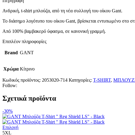
Περιγραφή
Ανδρική, t-shirt μπλούζα, από τη νέα συλλογή του οίκου Gant.
Το διάσημο λογότυπο του οίκου Gant, βρίσκεται εντυπωμένο στο σ
Από 100% βαμβακερό ύφασμα, σε κανονική γραμμή.
Επιπλέον πληροφορίες
Brand
GANT
Χρώμα
Κίτρινο
Κωδικός προϊόντος:
2053020-714
Κατηγορίες:
T-SHIRT
,
ΜΠΛΟΥΖ
Follow:
Σχετικά προϊόντα
-30%
Αυτό
Επιλογή
το
5XL