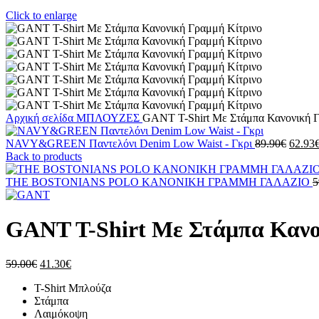
Click to enlarge
Αρχική σελίδα
ΜΠΛΟΥΖΕΣ
GANT T-Shirt Με Στάμπα Κανονική Γ
Origin
NAVY&GREEN Παντελόνι Denim Low Waist - Γκρι
89.90
€
62.93
price
Back to products
was:
89.90€
THE BOSTONIANS POLO ΚΑΝΟΝΙΚΗ ΓΡΑΜΜΗ ΓΑΛΑΖΙΟ
5
GANT T-Shirt Με Στάμπα Κανο
Original
Η
59.00
€
41.30
€
price
τρέχουσα
T-Shirt Μπλούζα
was:
τιμή
Στάμπα
59.00€.
είναι:
Λαιμόκοψη
41.30€.