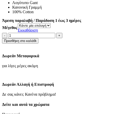
Λογότυπο Gant
Κανονική Γραμμή
100% Cotton
Άμεση παραλαβή / Παράδοση 1 έως 3 ημέρες
Μέγεθος
Εκκαθάριση
GANT
T-
Προσθήκη στο καλάθι
Shirt
Με
Στάμπα
Δωρεάν Μεταφορικά
Κανονική
Γραμμή
για λίγες μέρες ακόμη
Κίτρινο
ποσότητα
Δωρεάν Αλλαγή ή Επιστροφή
Δε σας κάνει; Κανένα πρόβλημα!
Δείτε και αυτά τα χρώματα