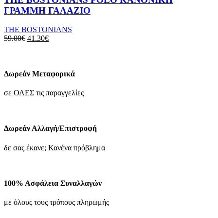
πολλαπλές
ΓΡΑΜΜΗ ΓΑΛΑΖΙΟ
παραλλαγές.
Οι
THE BOSTONIANS
επιλογές
Original
Η
59.00
€
41.30
€
μπορούν
price
τρέχουσα
να
was:
τιμή
επιλεγούν
59.00€.
είναι:
στη
41.30€.
Δωρεάν Μεταφορικά
σελίδα
του
σε ΟΛΕΣ τις παραγγελίες
προϊόντος
Δωρεάν Αλλαγή/Επιστροφή
δε σας έκανε; Κανένα πρόβλημα
100% Ασφάλεια Συναλλαγών
με όλους τους τρόπους πληρωμής