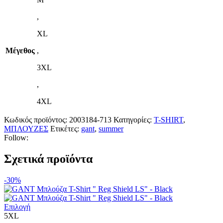
,
XL
Μέγεθος
,
3XL
,
4XL
Κωδικός προϊόντος:
2003184-713
Κατηγορίες:
T-SHIRT
,
ΜΠΛΟΥΖΕΣ
Ετικέτες:
gant
,
summer
Follow:
Σχετικά προϊόντα
-30%
Αυτό
Επιλογή
το
5XL