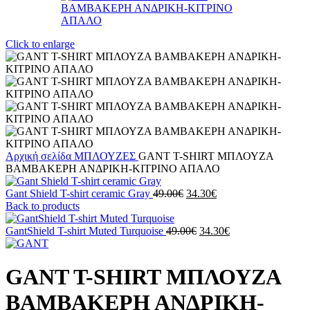
Click to enlarge
Αρχική σελίδα
ΜΠΛΟΥΖΕΣ
GANT T-SHIRT ΜΠΛΟΥΖΑ
ΒΑΜΒΑΚΕΡΗ ΑΝΔΡΙΚΗ-ΚΙΤΡΙΝΟ ΑΠΑΛΟ
Original
Η
Gant Shield T-shirt ceramic Gray
49.00
€
34.30
€
price
τρέχουσα
Back to products
was:
τιμή
49.00€.
Original
είναι:
Η
GantShield T-shirt Muted Turquoise
49.00
€
34.30
€
price
34.30€.
τρέχουσα
was:
τιμή
49.00€.
είναι:
GANT T-SHIRT ΜΠΛΟΥΖΑ
34.30€.
ΒΑΜΒΑΚΕΡΗ ΑΝΔΡΙΚΗ-