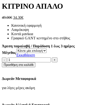
ΚΙΤΡΙΝΟ ΑΠΑΛΟ
Original
Η
49.00
€
34.30
€
price
τρέχουσα
Κανονική εφαρμογή
was:
τιμή
Λαιμόκοψη
49.00€.
είναι:
Κοντά μανίκια
34.30€.
Γραφικό GANT κεντημένο στο στήθος
Άμεση παραλαβή / Παράδοση 1 έως 3 ημέρες
Μέγεθος
Εκκαθάριση
GANT
T-
Προσθήκη στο καλάθι
SHIRT
ΜΠΛΟΥΖΑ
ΒΑΜΒΑΚΕΡΗ
Δωρεάν Μεταφορικά
ΑΝΔΡΙΚΗ-
ΚΙΤΡΙΝΟ
για λίγες μέρες ακόμη
ΑΠΑΛΟ
ποσότητα
Δωρεάν Αλλαγή ή Επιστροφή