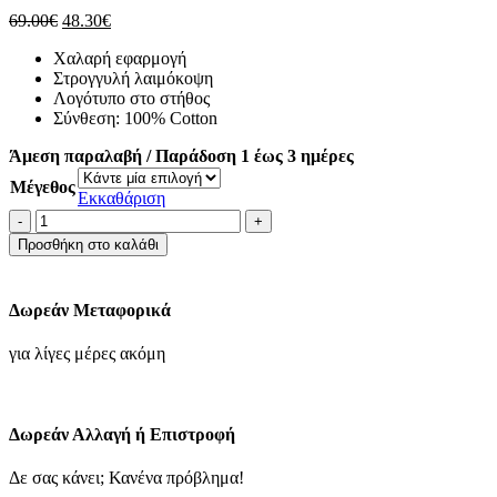
Original
Η
69.00
€
48.30
€
price
τρέχουσα
Χαλαρή εφαρμογή
was:
τιμή
Στρογγυλή λαιμόκοψη
69.00€.
είναι:
Λογότυπο στο στήθος
48.30€.
Σύνθεση: 100% Cotton
Άμεση παραλαβή / Παράδοση 1 έως 3 ημέρες
Μέγεθος
Εκκαθάριση
GANT
T-
Προσθήκη στο καλάθι
shirt
Μπλούζα
"Sunfaded
Δωρεάν Μεταφορικά
T-
Shirt"
για λίγες μέρες ακόμη
-
Ocean
Turquoise
ποσότητα
Δωρεάν Αλλαγή ή Επιστροφή
Δε σας κάνει; Κανένα πρόβλημα!