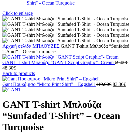
Click to enlarge
Αρχική σελίδα
ΜΠΛΟΥΖΕΣ
GANT T-shirt Μπλούζα “Sunfaded
T-Shirt” – Ocean Turquoise
Orig
GANT T-shirt Μπλούζα "GANT Script Graphic"- Cream
69.00
€
Η
pric
48.30
€
τρέχουσα
was
Back to products
τιμή
69.
είναι:
Original
Η
Gant Πουκάμισο “Micro Print Shirt” – Eggshell
119.00
€
83.30
€
48.30€.
price
τρέχ
was:
τιμή
119.00€.
είναι:
GANT T-shirt Μπλούζα
83.3
“Sunfaded T-Shirt” – Ocean
Turquoise