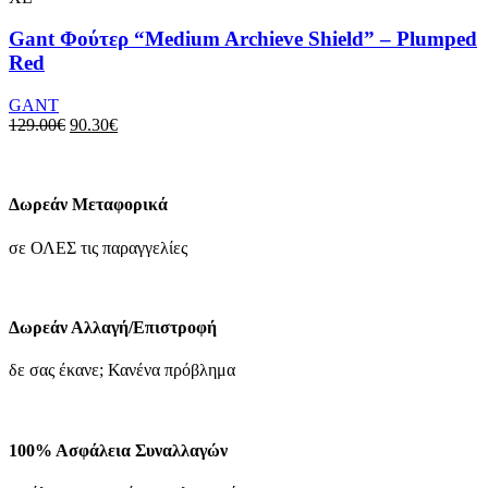
σελίδα
προϊόν
του
έχει
Gant Φούτερ “Medium Archieve Shield” – Plumped
προϊόντος
πολλαπλές
Red
παραλλαγές.
Οι
GANT
επιλογές
Original
Η
129.00
€
90.30
€
μπορούν
price
τρέχουσα
να
was:
τιμή
επιλεγούν
129.00€.
είναι:
στη
90.30€.
Δωρεάν Μεταφορικά
σελίδα
του
σε ΟΛΕΣ τις παραγγελίες
προϊόντος
Δωρεάν Αλλαγή/Επιστροφή
δε σας έκανε; Κανένα πρόβλημα
100% Ασφάλεια Συναλλαγών