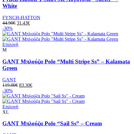
προϊόντος
πολλαπλές
White
παραλλαγές.
Οι
FYNCH-HATTON
επιλογές
Original
Η
44.90
€
31.43
€
μπορούν
price
τρέχουσα
-30%
να
was:
τιμή
επιλεγούν
44.90€.
είναι:
στη
Αυτό
31.43€.
Επιλογή
σελίδα
το
M
του
προϊόν
προϊόντος
έχει
GANT Μπλούζα Polo “Multi Stripe Ss” – Kalamata
πολλαπλές
Green
παραλλαγές.
Οι
GANT
επιλογές
Original
Η
119.00
€
83.30
€
μπορούν
price
τρέχουσα
-30%
να
was:
τιμή
επιλεγούν
119.00€.
είναι:
στη
Αυτό
83.30€.
Επιλογή
σελίδα
το
XL
του
προϊόν
προϊόντος
έχει
GANT Μπλούζα Polo “Sail Ss” – Cream
πολλαπλές
παραλλαγές.