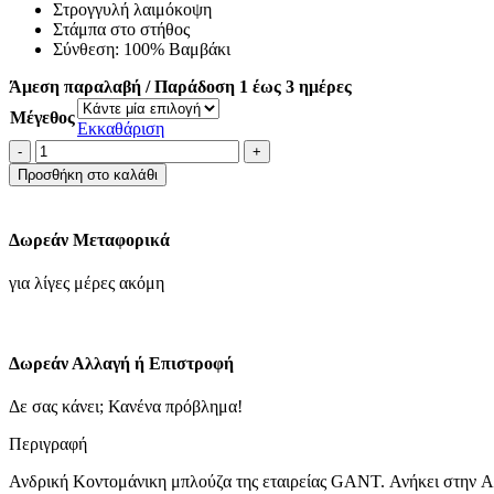
Στρογγυλή λαιμόκοψη
49.00€.
είναι:
Στάμπα στο στήθος
34.30€.
Σύνθεση: 100% Βαμβάκι
Άμεση παραλαβή / Παράδοση 1 έως 3 ημέρες
Μέγεθος
Εκκαθάριση
GantArchive
Shield
Προσθήκη στο καλάθι
T-
shirt
Λευκό
Δωρεάν Μεταφορικά
ποσότητα
για λίγες μέρες ακόμη
Δωρεάν Αλλαγή ή Επιστροφή
Δε σας κάνει; Κανένα πρόβλημα!
Περιγραφή
Ανδρική Κοντομάνικη μπλούζα της εταιρείας GANT. Ανήκει στην Archi