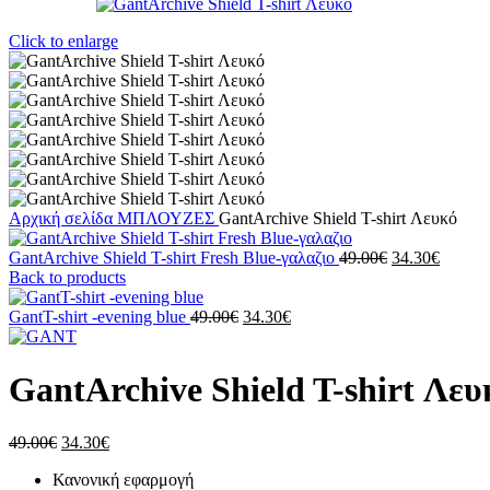
Click to enlarge
Αρχική σελίδα
ΜΠΛΟΥΖΕΣ
GantArchive Shield T-shirt Λευκό
Original
Η
GantArchive Shield T-shirt Fresh Blue-γαλαζιο
49.00
€
34.30
€
price
τρέχου
Back to products
was:
τιμή
Original
Η
49.00€.
είναι:
GantT-shirt -evening blue
49.00
€
34.30
€
price
τρέχουσα
34.30€
was:
τιμή
49.00€.
είναι:
GantArchive Shield T-shirt Λευ
34.30€.
Original
Η
49.00
€
34.30
€
price
τρέχουσα
Κανονική εφαρμογή
was:
τιμή