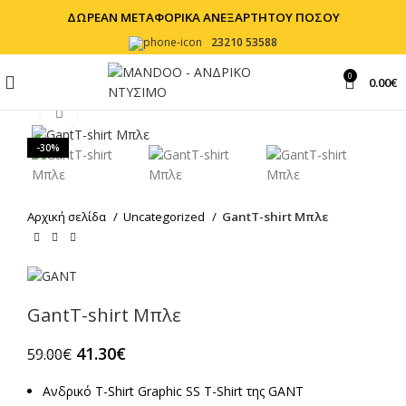
ΔΩΡΕΑΝ ΜΕΤΑΦΟΡΙΚΑ ΑΝΕΞΑΡΤΗΤΟΥ ΠΟΣΟΥ
23210 53588
0
0.00
€
Click to enlarge
-30%
Αρχική σελίδα
Uncategorized
GantT-shirt Μπλε
GantT-shirt Μπλε
41.30
€
59.00
€
Ανδρικό T-Shirt Graphic SS T-Shirt της GANT