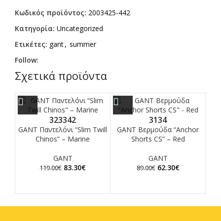
Κωδικός προϊόντος:
2003425-442
Κατηγορία:
Uncategorized
Ετικέτες:
gant
,
summer
Follow:
Σχετικά προϊόντα
32
33
42
31
34
GANT Παντελόνι “Slim Twill
GANT Βερμούδα “Anchor
G
Chinos” – Marine
Shorts CS” – Red
Sho
GANT
GANT
83.30
€
62.30
€
119.00
€
89.00
€