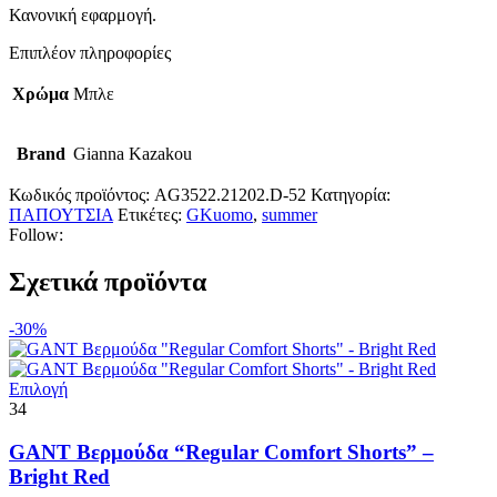
Κανονική εφαρμογή.
Οι
επιλογές
Επιπλέον πληροφορίες
μπορούν
να
Χρώμα
Μπλε
επιλεγούν
στη
σελίδα
Brand
Gianna Kazakou
του
προϊόντος
Κωδικός προϊόντος:
AG3522.21202.D-52
Κατηγορία:
ΠΑΠΟΥΤΣΙΑ
Ετικέτες:
GKuomo
,
summer
Follow:
Σχετικά προϊόντα
-30%
Αυτό
Επιλογή
το
34
προϊόν
έχει
GANT Βερμούδα “Regular Comfort Shorts” –
πολλαπλές
Bright Red
παραλλαγές.