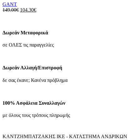
Οι
GANT
επιλογές
Original
Η
149.00
€
104.30
€
μπορούν
price
τρέχουσα
να
was:
τιμή
επιλεγούν
149.00€.
είναι:
στη
104.30€.
Δωρεάν Μεταφορικά
σελίδα
του
σε ΟΛΕΣ τις παραγγελίες
προϊόντος
Δωρεάν Αλλαγή/Επιστροφή
δε σας έκανε; Κανένα πρόβλημα
100% Ασφάλεια Συναλλαγών
με όλους τους τρόπους πληρωμής
ΚΑΝΤΖΗΜΠΑΤΖΑΚΗΣ ΙΚΕ - ΚΑΤΑΣΤΗΜΑ ΑΝΔΡΙΚΩΝ