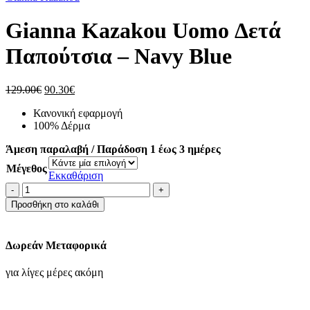
was:
τι
129.00€.
είν
Gianna Kazakou Uomo Δετά
90
Παπούτσια – Navy Blue
Original
Η
129.00
€
90.30
€
price
τρέχουσα
Κανονική εφαρμογή
was:
τιμή
100% Δέρμα
129.00€.
είναι:
90.30€.
Άμεση παραλαβή / Παράδοση 1 έως 3 ημέρες
Μέγεθος
Εκκαθάριση
Gianna
Kazakou
Προσθήκη στο καλάθι
Uomo
Δετά
Παπούτσια
Δωρεάν Μεταφορικά
-
Navy
για λίγες μέρες ακόμη
Blue
ποσότητα