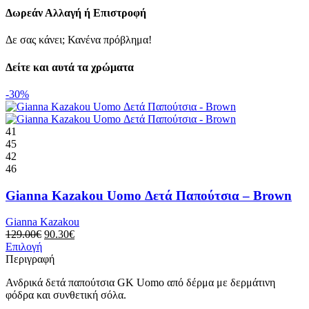
Δωρεάν Αλλαγή ή Επιστροφή
Δε σας κάνει; Κανένα πρόβλημα!
Δείτε και αυτά τα χρώματα
-30%
41
45
42
46
Gianna Kazakou Uomo Δετά Παπούτσια – Brown
Gianna Kazakou
Original
Η
129.00
€
90.30
€
Αυτό
price
τρέχουσα
Επιλογή
το
was:
τιμή
Περιγραφή
προϊόν
129.00€.
είναι:
Ανδρικά δετά παπούτσια GK Uomo από δέρμα με δερμάτινη
έχει
90.30€.
φόδρα και συνθετική σόλα.
πολλαπλές
παραλλαγές.