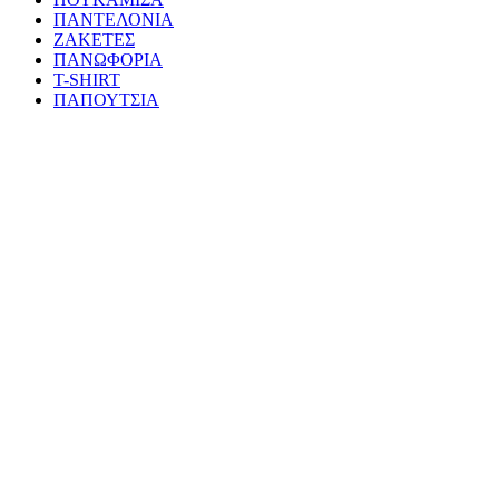
ΠΑΝΤΕΛΟΝΙΑ
ΖΑΚΕΤΕΣ
ΠΑΝΩΦΟΡΙΑ
T-SHIRT
ΠΑΠΟΥΤΣΙΑ
Web Services & Internet Marketing by
Super Web Application
Close
Search
ΜΠΛΟΥΖΕΣ
ΜΠΛΟΥΖΕΣ ΦΟΥΤΕΡ
ΜΠΛΟΥΖΕΣ POLO
ΜΠΛΟΥΖΕΣ ΖΙΒΑΓΚΟ
ΜΠΛΟΥΖΕΣ ΦΕΡΜΟΥΑΡ
T-SHIRT
ΠΟΥΚΑΜΙΣΑ
ΠΑΝΤΕΛΟΝΙΑ
JEANS
ΒΕΡΜΟΥΔΕΣ
ΦΟΡΜΑ
ΖΑΚΕΤΕΣ
ΠΑΝΩΦΟΡΙΑ