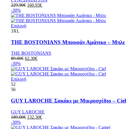
229.90
€
160.93
€
-30%
Επιλογή
3XL
THE BOSTONIANS Μπουφάν Αμάνικο – Μπλε
THE BOSTONIANS
89.00
€
62.30
€
-30%
Επιλογή
52
56
GUY LAROCHE Σακάκι με Μικροσχέδιο – Ciel
GUY LAROCHE
189.00
€
132.30
€
-30%