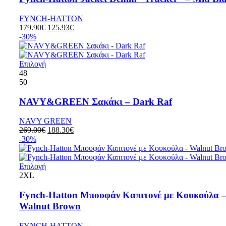
FYNCH-HATTON
179.90
€
125.93
€
-30%
Επιλογή
48
50
NAVY&GREEN Σακάκι – Dark Raf
NAVY GREEN
269.00
€
188.30
€
-30%
Επιλογή
2XL
Fynch-Hatton Μπουφάν Καπιτονέ με Κουκούλα 
Walnut Brown
FYNCH-HATTON