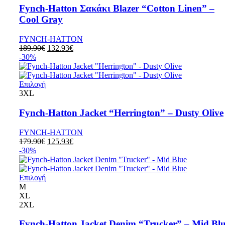
Fynch-Hatton Σακάκι Blazer “Cotton Linen” –
Cool Gray
FYNCH-HATTON
189.90
€
132.93
€
-30%
Επιλογή
3XL
Fynch-Hatton Jacket “Herrington” – Dusty Olive
FYNCH-HATTON
179.90
€
125.93
€
-30%
Επιλογή
M
XL
2XL
Fynch-Hatton Jacket Denim “Trucker” – Mid Bl