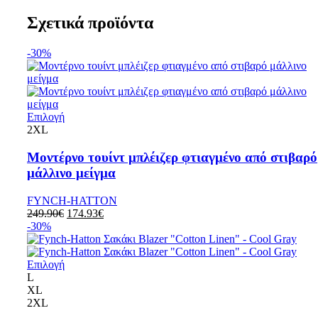
Σχετικά προϊόντα
-30%
Επιλογή
2XL
Μοντέρνο τουίντ μπλέιζερ φτιαγμένο από στιβαρό
μάλλινο μείγμα
FYNCH-HATTON
249.90
€
174.93
€
-30%
Επιλογή
L
XL
2XL