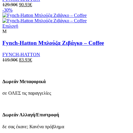
Οι
Original
Η
129.90
€
90.93
€
επιλογές
price
τρέχουσα
-30%
μπορούν
was:
τιμή
να
129.90€.
είναι:
επιλεγούν
Αυτό
90.93€.
Επιλογή
στη
το
M
σελίδα
προϊόν
του
έχει
Fynch-Hatton Μπλούζα Ζιβάγκο – Coffee
προϊόντος
πολλαπλές
παραλλαγές.
FYNCH-HATTON
Οι
Original
Η
119.90
€
83.93
€
επιλογές
price
τρέχουσα
μπορούν
was:
τιμή
να
119.90€.
είναι:
επιλεγούν
83.93€.
Δωρεάν Μεταφορικά
στη
σελίδα
σε ΟΛΕΣ τις παραγγελίες
του
προϊόντος
Δωρεάν Αλλαγή/Επιστροφή
δε σας έκανε; Κανένα πρόβλημα