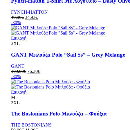
Fynch-Hatton T-Shirt Με Λογότυπο – Dasty Oliv
FYNCH-HATTON
49.90
€
34.93
€
-30%
Επιλογή
3XL
GANT Μπλούζα Polo “Sail Ss” – Grey Melange
GANT
109.00
€
76.30
€
-30%
Επιλογή
M
2XL
The Bostonians Polo Μπλούζα – Φούξια
THE BOSTONIANS