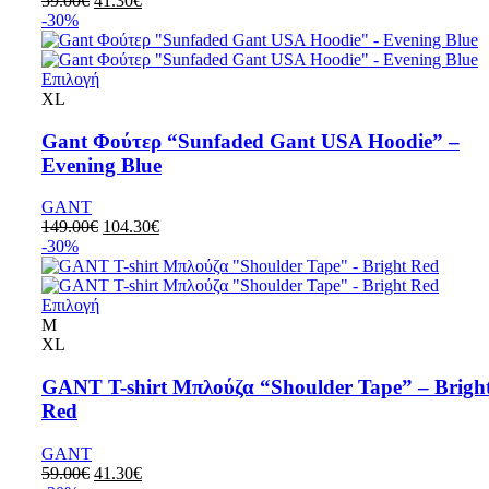
59.00
€
41.30
€
-30%
Επιλογή
XL
Gant Φούτερ “Sunfaded Gant USA Hoodie” –
Evening Blue
GANT
149.00
€
104.30
€
-30%
Επιλογή
M
XL
GANT T-shirt Μπλούζα “Shoulder Tape” – Brigh
Red
GANT
59.00
€
41.30
€