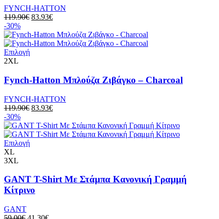
FYNCH-HATTON
119.90
€
83.93
€
-30%
Επιλογή
2XL
Fynch-Hatton Μπλούζα Ζιβάγκο – Charcoal
FYNCH-HATTON
119.90
€
83.93
€
-30%
Επιλογή
XL
3XL
GANT T-Shirt Με Στάμπα Κανονική Γραμμή
Κίτρινο
GANT
59.00
€
41.30
€