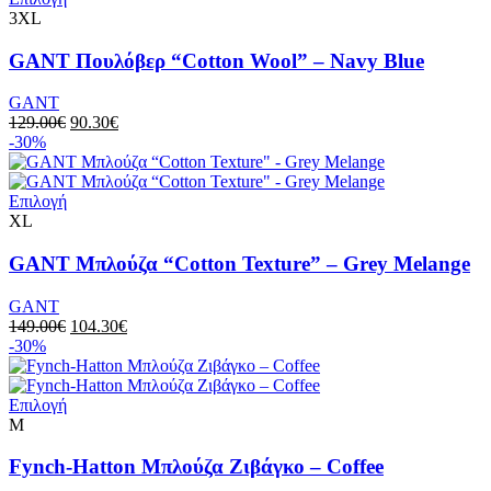
3XL
GANT Πουλόβερ “Cotton Wool” – Navy Blue
GANT
129.00
€
90.30
€
-30%
Επιλογή
XL
GANT Μπλούζα “Cotton Texture” – Grey Melange
GANT
149.00
€
104.30
€
-30%
Επιλογή
M
Fynch-Hatton Μπλούζα Ζιβάγκο – Coffee