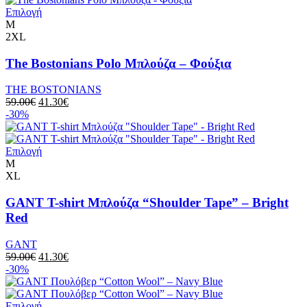
Επιλογή
M
2XL
The Bostonians Polo Μπλούζα – Φούξια
THE BOSTONIANS
59.00
€
41.30
€
-30%
Επιλογή
M
XL
GANT T-shirt Μπλούζα “Shoulder Tape” – Bright
Red
GANT
59.00
€
41.30
€
-30%
Επιλογή