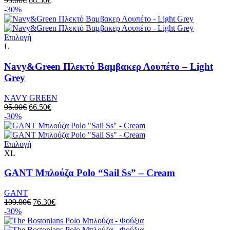
95.00
€
66.50
€
-30%
Επιλογή
L
Navy&Green Πλεκτό Βαμβακερ Λουπέτο – Light
Grey
NAVY GREEN
95.00
€
66.50
€
-30%
Επιλογή
XL
GANT Μπλούζα Polo “Sail Ss” – Cream
GANT
109.00
€
76.30
€
-30%