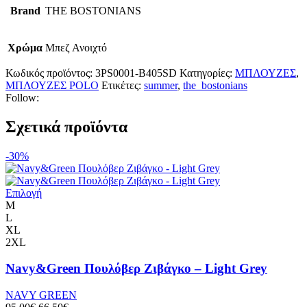
Brand
THE BOSTONIANS
Χρώμα
Μπεζ Ανοιχτό
Κωδικός προϊόντος:
3PS0001-B405SD
Κατηγορίες:
ΜΠΛΟΥΖΕΣ
,
ΜΠΛΟΥΖΕΣ POLO
Ετικέτες:
summer
,
the_bostonians
Follow:
Σχετικά προϊόντα
-30%
Επιλογή
M
L
XL
2XL
Navy&Green Πουλόβερ Ζιβάγκο – Light Grey
NAVY GREEN