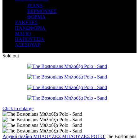
JEANS
ΒΕΡΜΟΥΔΕΣ
ΦΟΡΜΑ
ΖΑΚΕΤΕΣ
ΠΑΝΩΦΟΡΙΑ
ΜΑΓΙΟ
ΠΑΠΟΥΤΣΙΑ
ΑΞΕΣΟΥΑΡ
Sold out
Click to enlarge
Αρχική σελίδα
ΜΠΛΟΥΖΕΣ
ΜΠΛΟΥΖΕΣ POLO
The Bostonians