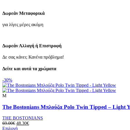
Polo
Twin
Δωρεάν Μεταφορικά
Tipped
-
για λίγες μέρες ακόμη
Pink
ποσότητα
Δωρεάν Αλλαγή ή Επιστροφή
Δε σας κάνει; Κανένα πρόβλημα!
Δείτε και αυτά τα χρώματα
-30%
M
The Bostonians Μπλούζα Polo Twin Tipped – Light Y
THE BOSTONIANS
Original
Η
69.00
€
48.30
€
price
Αυτό
τρέχουσα
Επιλογή