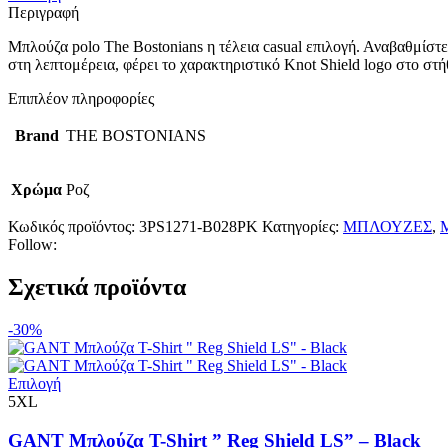
was:
το
τιμή
Περιγραφή
69.00€.
προϊόν
είναι:
Μπλούζα polo The Bostonians η τέλεια casual επιλογή. Αναβαθμίστ
έχει
48.30€.
στη λεπτομέρεια, φέρει το χαρακτηριστικό Knot Shield logo στο στήθ
πολλαπλές
παραλλαγές.
Επιπλέον πληροφορίες
Οι
επιλογές
Brand
THE BOSTONIANS
μπορούν
να
επιλεγούν
Χρώμα
Ροζ
στη
σελίδα
Κωδικός προϊόντος:
3PS1271-B028PK
Κατηγορίες:
ΜΠΛΟΥΖΕΣ
,
του
Follow:
προϊόντος
Σχετικά προϊόντα
-30%
Αυτό
Επιλογή
το
5XL
προϊόν
έχει
GANT Μπλούζα T-Shirt ” Reg Shield LS” – Black