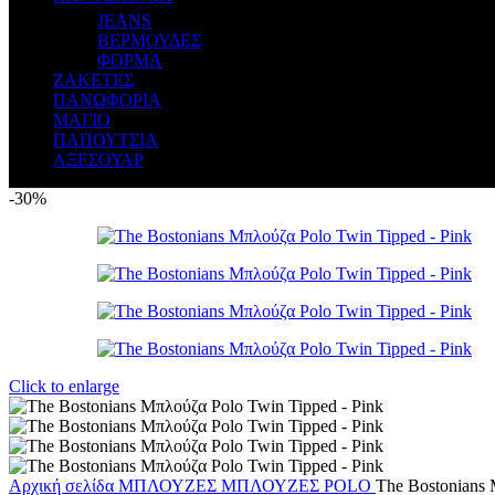
JEANS
ΒΕΡΜΟΥΔΕΣ
ΦΟΡΜΑ
ΖΑΚΕΤΕΣ
ΠΑΝΩΦΟΡΙΑ
ΜΑΓΙΟ
ΠΑΠΟΥΤΣΙΑ
ΑΞΕΣΟΥΑΡ
-30%
Click to enlarge
Αρχική σελίδα
ΜΠΛΟΥΖΕΣ
ΜΠΛΟΥΖΕΣ POLO
The Bostonians 