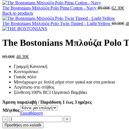
Original
Η
The Bostonians Μπλούζα Polo Pima Cotton - Navy
89.00
€
62.30
€
price
τρ
Back to products
was:
τι
89.00€.
είν
Or
The Bostonians Μπλούζα Polo Twin Tipped - Light Yellow
69.00
€
4
62
pr
w
6
The Bostonians Μπλούζα Polo T
Original
Η
69.00
€
48.30
€
price
τρέχουσα
Γραμμή Κανονική
was:
τιμή
Κοντομάνικο
69.00€.
είναι:
Γιακάς πόλο
48.30€.
Μονόχρωμο με διπλή ρήγα στον γιακά και στα μανίκια
Λογότυπο στο στήθος
Σύνθεση:100% BCI Οργανικό Βαμβάκι
Άμεση παραλαβή / Παράδοση 1 έως 3 ημέρες
Μέγεθος
Εκκαθάριση
The
Bostonians
Προσθήκη στο καλάθι
Μπλούζα