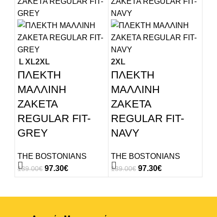
L
XL
2XL
2XL
M
ΠΛΕΚΤΗ
ΠΛΕΚΤΗ
Fy
ΜΑΛΛΙΝΗ
ΜΑΛΛΙΝΗ
Ja
ΖΑΚΕΤΑ
ΖΑΚΕΤΑ
“T
REGULAR FIT-
REGULAR FIT-
Bl
GREY
NAVY
FY
179
THE BOSTONIANS
THE BOSTONIANS
97.30
€
97.30
€
139.00
€
139.00
€