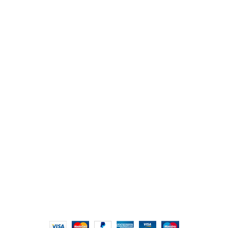
Καλάθι Αγορών
ΚΑΤΗΓΟΡΙΕΣ
ΜΠΛΟΥΖΕΣ
ΠΟΥΚΑΜΙΣΑ
ΠΑΝΤΕΛΟΝΙΑ
ΖΑΚΕΤΕΣ
ΠΑΝΩΦΟΡΙΑ
T-SHIRT
ΠΑΠΟΥΤΣΙΑ
Web Services & Internet Marketing by
Super Web Application