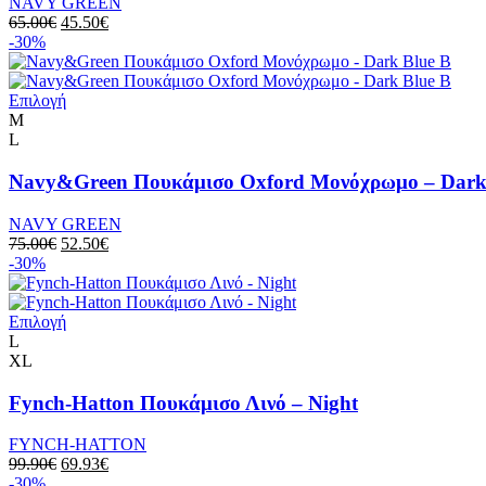
NAVY GREEN
επιλογές
Original
Η
65.00
€
45.50
€
μπορούν
price
τρέχουσα
-30%
να
was:
τιμή
επιλεγούν
65.00€.
είναι:
στη
Αυτό
45.50€.
Επιλογή
σελίδα
το
M
του
προϊόν
L
προϊόντος
έχει
πολλαπλές
Navy&Green Πουκάμισο Oxford Μονόχρωμο – Dark
παραλλαγές.
Οι
NAVY GREEN
επιλογές
Original
Η
75.00
€
52.50
€
μπορούν
price
τρέχουσα
-30%
να
was:
τιμή
επιλεγούν
75.00€.
είναι:
στη
Αυτό
52.50€.
Επιλογή
σελίδα
το
L
του
προϊόν
XL
προϊόντος
έχει
πολλαπλές
Fynch-Hatton Πουκάμισο Λινό – Night
παραλλαγές.
Οι
FYNCH-HATTON
επιλογές
Original
Η
99.90
€
69.93
€
μπορούν
price
τρέχουσα
-30%