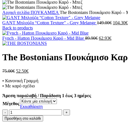
Αρχική σελίδα
ΠΟΥΚΑΜΙΣΑ
The Bostonians Πουκάμισο Καρό – 
Original
GANT Μπλούζα “Cotton Texture" - Grey Melange
149.00
€
104.30
€
price
Back to products
was:
Original
Η
149.00€
Fynch - Hatton Πουκάμισο Καρό - Mid Blue
89.90
€
62.93
€
price
τρέχουσ
was:
τιμή
89.90€.
είναι:
The Bostonians Πουκάμισο Καρ
62.93€.
Original
Η
75.00
€
52.50
€
price
τρέχουσα
• Κανονική Γραμμή
was:
τιμή
• Με καρό σχέδιο
75.00€.
είναι:
52.50€.
Άμεση παραλαβή / Παράδοση 1 έως 3 ημέρες
Μέγεθος
Εκκαθάριση
The
Bostonians
Προσθήκη στο καλάθι
Πουκάμισο
Καρό